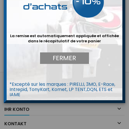
Verpackungsgebühren sowie die Portokosten. Die
Verladegebühren stehen fest, wobei Transportkosten
schwanken, je nach Gesamtgewicht des Pakets. Wir raten Ihnen,
mehrere Artikel in einer Bestellung zusammenzufassen. Wir
können zwei verschiedene Bestellungen nicht zusammenlegen,
und die Versandkosten werden separat für jede Bestellung
gerechnet. Ihr Paket wird auf Ihr Risiko versandt, aber
La remise est automatiquement appliquée et affichée
zerbrechliche Ware wird besonders sorgsam behandelt.
dans le récapitulatif de votre panier
Die Versandschachteln sind weit geschnitten und ihre Ware wird
gut geschützt verpackt.
FERMER

ARTIKEL
*Excepté sur les marques : PIRELLI, 3MO, E-Race,
Intrepid, TonyKart, Komet, LP TENT,DQN, ETS et

IAME
UNTERNEHMEN

IHR KONTO

KONTAKT