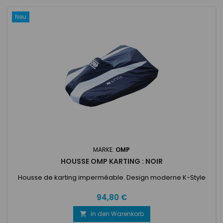
Neu
MARKE:
OMP
HOUSSE OMP KARTING : NOIR
Housse de karting imperméable. Design moderne K-Style
Preis
94,80 €
In den Warenkorb
