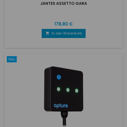
JANTES ASSETTO GARA
Preis
178,80 €
In den Warenkorb

Neu