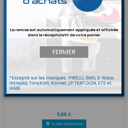
Neu
La remise est automatiquement appliquée et affichée
dans le récapitulatif de votre panier
FERMER
*Excepté sur les marques : PIRELLI, 3MO, E-Race,
Intrepid, TonyKart, Komet, LP TENT,DQN, ETS et
MARKE:
PRISMA
IAME
PRISMA CLIP DE CEINTURE HPM4-HPM5
Preis
5,89 €
In den Warenkorb
