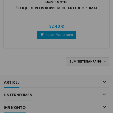
MARKE:
MOTUL
5L LIQUIDE REFROIDISSEMENT MOTUL OPTIMAL
Preis
32,40 €
In den Warenkorb

ZUM SEITENANFANG


ARTIKEL

UNTERNEHMEN

IHR KONTO