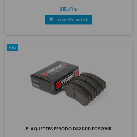
Preis
215,41 €
In den Warenkorb

Neu
PLAQUETTES FERODO DS3000 FCP206R