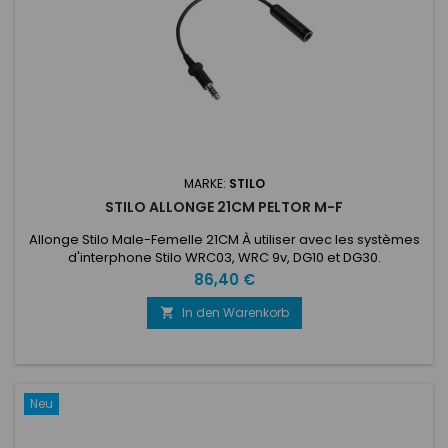
MARKE:
STILO
STILO ALLONGE 21CM PELTOR M-F
Allonge Stilo Male-Femelle 21CM À utiliser avec les systèmes
d'interphone Stilo WRC03, WRC 9v, DG10 et DG30.
Preis
86,40 €
In den Warenkorb

Neu