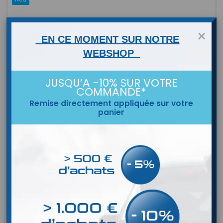
×
EN CE MOMENT SUR NOTRE
WEBSHOP
JUSQU’A -10% SUR VOTRE
COMMANDE*
Remise directement appliquée sur votre
panier
MARKE:
PRISMA
SONDE À AIGUILLE PRISMA POUR TEMPÉRATURE DE PNEU
Preis
83,60 €
In den Warenkorb
