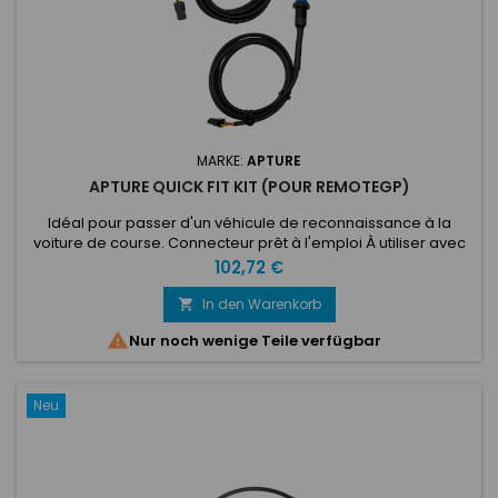
MARKE:
APTURE
APTURE QUICK FIT KIT (POUR REMOTEGP)
Idéal pour passer d'un véhicule de reconnaissance à la
voiture de course. Connecteur prêt à l'emploi À utiliser avec
l'unité Capture Remote GP
Preis
102,72 €
In den Warenkorb


Nur noch wenige Teile verfügbar
Neu