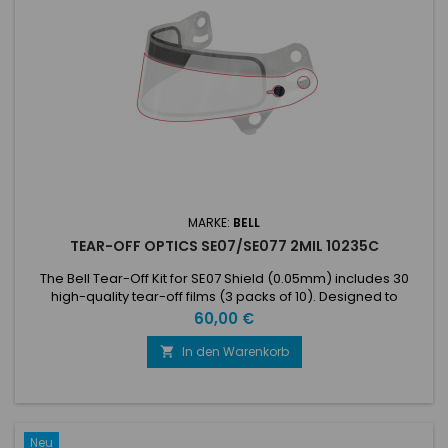
MARKE:
BELL
TEAR-OFF OPTICS SE07/SE077 2MIL 10235C
The Bell Tear-Off Kit for SE07 Shield (0.05mm) includes 30
high-quality tear-off films (3 packs of 10). Designed to
maintain clear visibility by quickly removing dirt and debris
Preis
60,00 €
during races.
In den Warenkorb

Neu