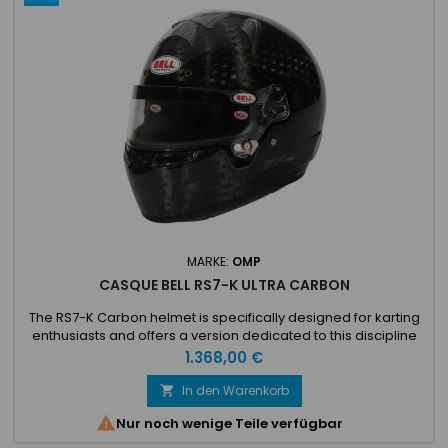
MARKE:
OMP
CASQUE BELL RS7-K ULTRA CARBON
The RS7-K Carbon helmet is specifically designed for karting
enthusiasts and offers a version dedicated to this discipline
within the RS7 series. Its lightweight carbon composite shell,
Preis
1.368,00 €
derived from the HP7 design, guarantees exceptional
durability and performance. The innovative shell and visor
In den Warenkorb

design optimizes aerodynamics and energy absorption.

Nur noch wenige Teile verfügbar
With...