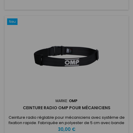
Neu
MARKE:
OMP
CEINTURE RADIO OMP POUR MÉCANICIENS
Ceinture radio réglable pour mécaniciens avec système de
fixation rapide. Fabriquée en polyester de 5 cm avec bande
élastique pour un meilleur ajustement. Couleur : noir.
Preis
30,00 €