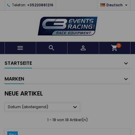

Telefon:
+35220881216
Deutsch
0



shopping_cart
STARTSEITE
MARKEN
NEUE ARTIKEL

Datum (absteigend)
1 - 18 von 18 Artikel(n)
Neu