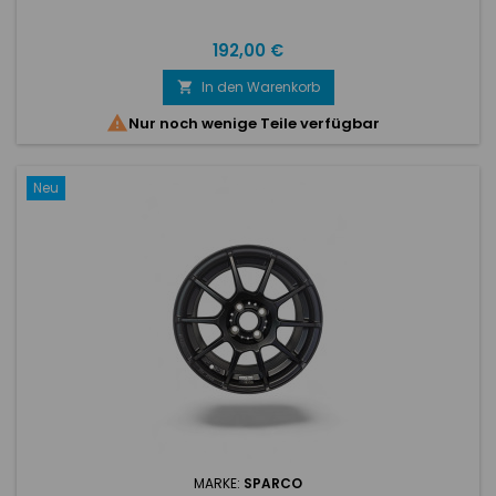
Preis
192,00 €
In den Warenkorb


Nur noch wenige Teile verfügbar
Neu
MARKE:
SPARCO