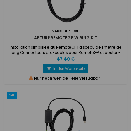
MARKE:
APTURE
APTURE REMOTEGP WIRING KIT
Installation simplifiée du RemoteGP Faisceau de 1 mètre de
long Connecteurs pré-câblés pour RemoteGP et bouton-
poussoir
Preis
47,40 €
In den Warenkorb


Nur noch wenige Teile verfügbar
Neu