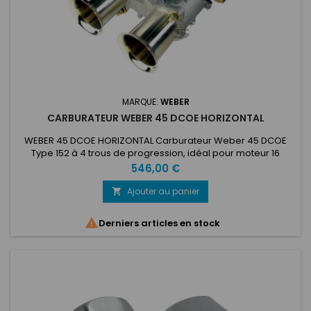
MARQUE:
WEBER
CARBURATEUR WEBER 45 DCOE HORIZONTAL
WEBER 45 DCOE HORIZONTAL Carburateur Weber 45 DCOE
Type 152 à 4 trous de progression, idéal pour moteur 16
soupapes. Plus il y a de trous de progression, meilleure sera
Prix
546,00 €
la souplesse de rendement. LA référence en matière de
carburateur horizontal ! Carburateur nu, avec cornets
Ajouter au panier

Réglages de base, à conserver ou à adapter selon le
véhicule et sa préparation....

Derniers articles en stock