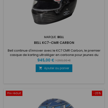
MARQUE:
BELL
BELL KC7-CMR CARBON
Bell continue d'innover avec le KC7 CMR Carbon, le premier
casque de karting ultraléger en carbone pour jeunes du
marché. Basé sur le HP7 avancé et intégrant la même
Prix
Prix
945,00 €
1 260,00 €
technologie de performance, ce design élégant et
de
aérodynamique comprend un système de ventilation
Ajouter au panier

avancé avec 14 canaux d'admission et d'échappement d'air
base
conçus pour maximiser le...
Prix réduit
-25%