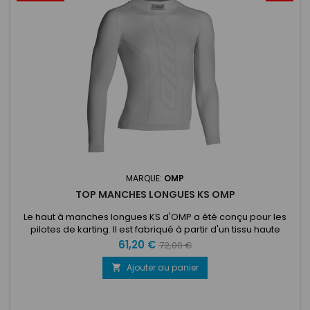
MARQUE:
OMP
TOP MANCHES LONGUES KS OMP
Le haut à manches longues KS d'OMP a été conçu pour les
pilotes de karting. Il est fabriqué à partir d'un tissu haute
performance 3D appelé « Dryarn » qui est doux sur la peau et
Prix
Prix
61,20 €
72,00 €
possède d'excellentes propriétés d'évacuation de l'humidité
de
pour vous garder plus longtemps au sec et plus à l'aise.
Ajouter au panier

Matière qui évacue la transpiration de la peau pour vous...
base