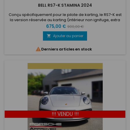
BELL RS7-K STAMINA 2024
Conçu spécifiquement pour le pilote de karting, le RS7-K est
la version réservée au karting (intérieur non ignifuge, extra
durable) de la série RS7. Basé sur la conception HP7 et doté
Prix
Prix
675,00 €
900,00 €
d'une coque composite légère, le RS7-K utilise une
de
conception innovante de coque et de bouclier qui améliore
Ajouter au panier

les performances aérodynamiques et les capacités
base
d'absorption...

Derniers articles en stock
!!! VENDU !!!