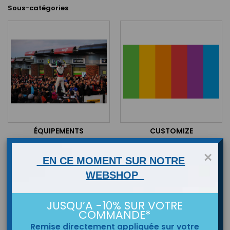
Sous-catégories
ÉQUIPEMENTS
CUSTOMIZE
×
EN CE MOMENT SUR NOTRE
WEBSHOP
JUSQU’A -10% SUR VOTRE
COMMANDE*
Remise directement appliquée sur votre