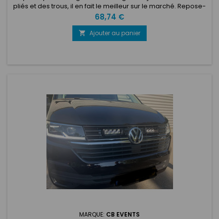
pliés et des trous, il en fait le meilleur sur le marché. Repose-
pieds en alliage de forme légère, avec lèvre pliée pour
Prix
68,74 €
garder la saleté à l’intérieur. 360 mm de large. 260 mm de
haut. 330 mm de profondeur.
Ajouter au panier

MARQUE:
CB EVENTS