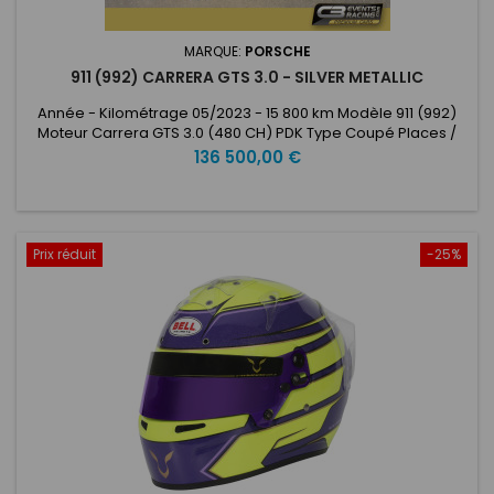
MARQUE:
PORSCHE
911 (992) CARRERA GTS 3.0 - SILVER METALLIC
Année - Kilométrage 05/2023 - 15 800 km Modèle 911 (992)
Moteur Carrera GTS 3.0 (480 CH) PDK Type Coupé Places /
Portes 4 places / 2 portes Carburant Essence Cylindrée 2981
Prix
136 500,00 €
cm3 (6 cylindres) Puissance max. 480 CH @ 6500 rpm Couple
max. 570 Nm @ 2300-5000 rpm Accélération 0 - 100 km/h 3.4
s Consommation combinée de...
Prix réduit
-25%