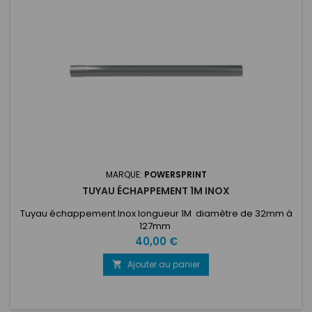
MARQUE:
POWERSPRINT
TUYAU ÉCHAPPEMENT 1M INOX
Tuyau échappement Inox longueur 1M diamètre de 32mm à
127mm
Prix
40,00 €
Ajouter au panier
