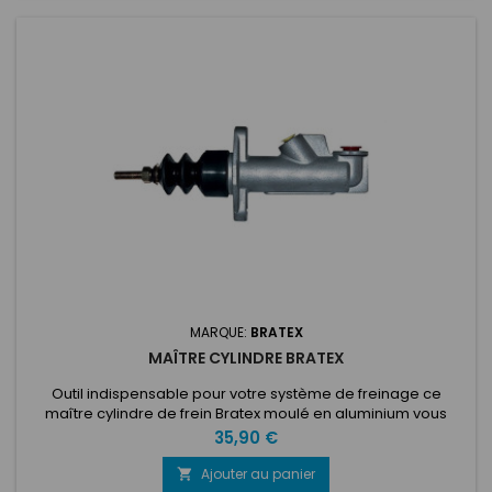
MARQUE:
BRATEX
MAÎTRE CYLINDRE BRATEX
Outil indispensable pour votre système de freinage ce
maître cylindre de frein Bratex moulé en aluminium vous
permettra de maximiser vos performances grâce à une
Prix
35,90 €
bonne lubrification de votre système de freinage. Vendu
sans bocal, diamètre 15,8mm; filetage entrée 7/16 x 20 UNF;
Ajouter au panier
