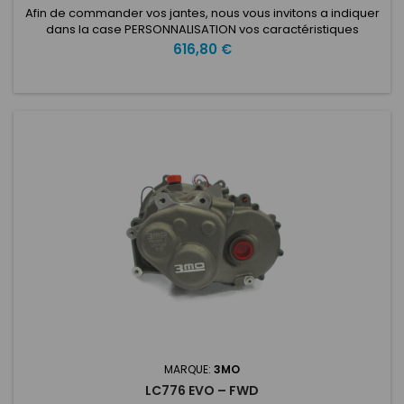
Afin de commander vos jantes, nous vous invitons a indiquer
dans la case PERSONNALISATION vos caractéristiques
voulues: ET: Nombre de trous: Entraxe: Type de voiture:
Prix
616,80 €
Diamètre du moyeu: BZ 15Spécialement conçues pour la
Porsche 911 classique des années 60, 70 et 80, ces roues sont
impliquées sans relâche dans la performance et l'innovation,
ainsi que...
MARQUE:
3MO
LC776 EVO – FWD