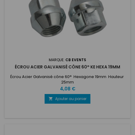
MARQUE:
CB EVENTS
ÉCROU ACIER GALVANISÉ CÔNE 60° KE HEXA 19MM
Écrou Acier Galvanisé cône 60° Hexagone 19mm Hauteur
25mm
Prix
4,08 €
Ajouter au panier
