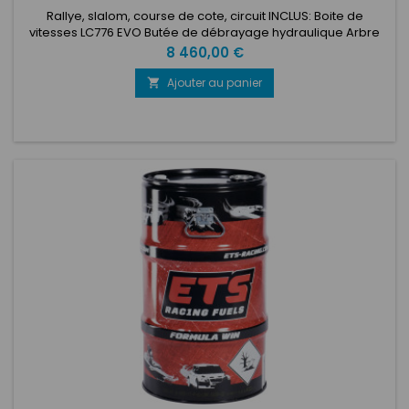
Rallye, slalom, course de cote, circuit INCLUS: Boite de
vitesses LC776 EVO Butée de débrayage hydraulique Arbre
d'embrayage Câble de déverrouillage MAR Potentiomètre
Prix
8 460,00 €
de rapport engagé Kit coupure sur boite Bouchon de
dégazage 0.3 bar EN OPTIONS SUR DEMANDE: Kit entretoise
Ajouter au panier

moteur Kit durites de butée Kit levier Kit barre de commande
Kit support semi-fini...