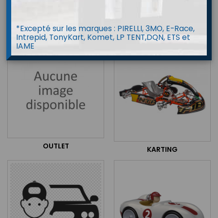
*Excepté sur les marques : PIRELLI, 3MO, E-Race,
PIRELLI
ATELIER & ASSISTANCE
Intrepid, TonyKart, Komet, LP TENT,DQN, ETS et
IAME
OUTLET
KARTING