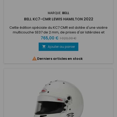
MARQUE:
BELL
BELL KC7-CMR LEWIS HAMILTON 2022
Cette édition spéciale du KC7 CMR est dotée d'une visière
multicouche SE07 de 2 mm, de prises d'air latérales et
supérieures transparentes, d'un aileron arrière transparent
Prix
Prix
765,00 €
1 020,00 €
et d'un sac pour casque HP. Mêmes caractéristiques que le
de
KC7 CMR avec le design attractif de Lewis Hamilton Prises
Ajouter au panier

d'air latérales et supérieures transparentes déjà montées
base
sur le...

Derniers articles en stock