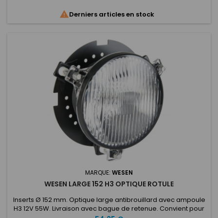
sortie 3/8x24 UNF, filetage du maitre cylindre 5/16 UNF

Derniers articles en stock
MARQUE:
WESEN
WESEN LARGE 152 H3 OPTIQUE ROTULE
Inserts Ø 152 mm. Optique large antibrouillard avec ampoule
H3 12V 55W. Livraison avec bague de retenue. Convient pour
remplacer les phares antibrouillard existants ou