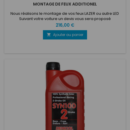
MONTAGE DE FEUX ADDITIONEL
Nous réalisons le montage de vos feux LAZER ou autre LED
Suivant votre voiture un devis vous sera proposé
Informations: sales@cbeventsracing.com
Prix
216,00 €
Ajouter au panier
