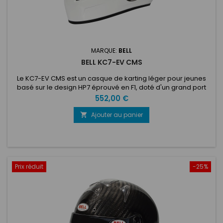
MARQUE:
BELL
BELL KC7-EV CMS
Le KC7-EV CMS est un casque de karting léger pour jeunes
basé sur le design HP7 éprouvé en F1, doté d'un grand port
oculaire pour une visibilité améliorée. Le design élégant et
Prix
552,00 €
aérodynamique comprend un système de ventilation
avancé qui peut être utilisé avec ou sans prises d'air pour
Ajouter au panier

maximiser le refroidissement et une visière antibuée à
double écran...
Prix réduit
-25%