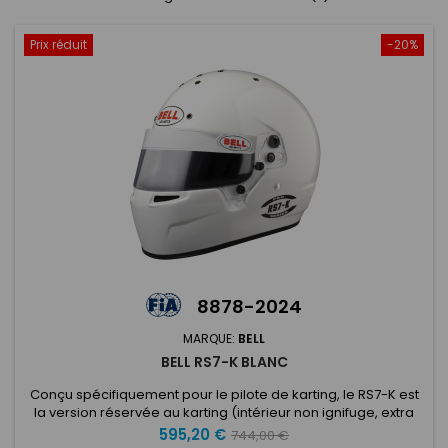
Prix réduit
-20%
8878-2024
MARQUE:
BELL
BELL RS7-K BLANC
Conçu spécifiquement pour le pilote de karting, le RS7-K est
la version réservée au karting (intérieur non ignifuge, extra
durable) de la série RS7. Basé sur la conception HP7 et doté
Prix
Prix
595,20 €
744,00 €