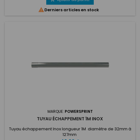
Réglages de base, à conserver ou à adapter selon le

Derniers articles en stock
véhicule et sa préparation....
MARQUE:
POWERSPRINT
TUYAU ÉCHAPPEMENT 1M INOX
Tuyau échappement Inox longueur 1M diamètre de 32mm à
127mm