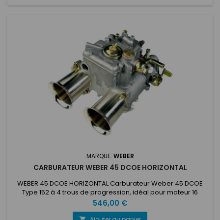
MARQUE:
WEBER
CARBURATEUR WEBER 45 DCOE HORIZONTAL
WEBER 45 DCOE HORIZONTAL Carburateur Weber 45 DCOE
Type 152 à 4 trous de progression, idéal pour moteur 16
soupapes. Plus il y a de trous de progression, meilleure sera
Prix
546,00 €
la souplesse de rendement. LA référence en matière de
carburateur horizontal ! Carburateur nu, avec cornets
Ajouter au panier
