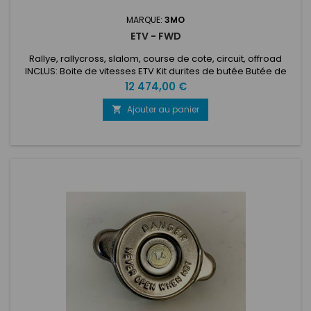
MARQUE:
3MO
ETV - FWD
Rallye, rallycross, slalom, course de cote, circuit, offroad
INCLUS: Boite de vitesses ETV Kit durites de butée Butée de
débrayage hydraulique Arbre d'embrayage Câble de
Prix
12 474,00 €
déverrouillage MAR Potentiomètre de rapport engagé
Bouchon de dégazage 0.3 bar EN OPTIONS SUR DEMANDE:
Ajouter au panier

Pompe à huile mécanique Différentiel 16 faces de friction Kit
tulipes renforcées...