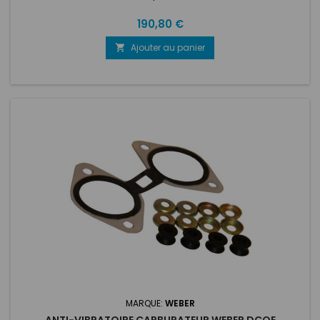
Prix
190,80 €
Ajouter au panier

MARQUE:
WEBER