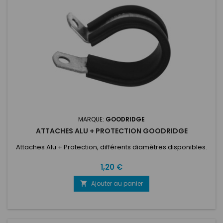
MARQUE:
GOODRIDGE
ATTACHES ALU + PROTECTION GOODRIDGE
Attaches Alu + Protection, différents diamètres disponibles.
Prix
1,20 €
Ajouter au panier
