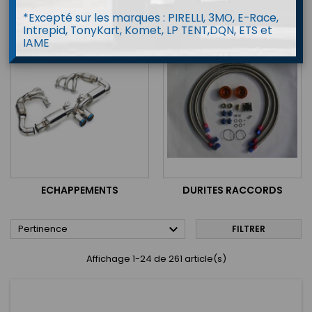
*Excepté sur les marques : PIRELLI, 3MO, E-Race,
CIRCUIT D'HUILE
REFROIDISSEMENT
Intrepid, TonyKart, Komet, LP TENT,DQN, ETS et
IAME
ECHAPPEMENTS
DURITES RACCORDS

Pertinence
FILTRER
Affichage 1-24 de 261 article(s)