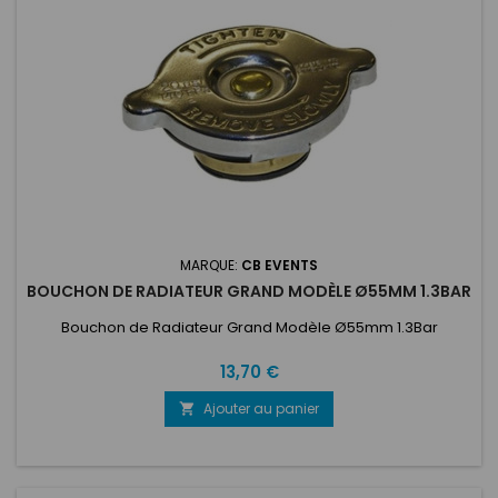
MARQUE:
CB EVENTS
BOUCHON DE RADIATEUR GRAND MODÈLE Ø55MM 1.3BAR
Bouchon de Radiateur Grand Modèle Ø55mm 1.3Bar
Prix
13,70 €
Ajouter au panier
