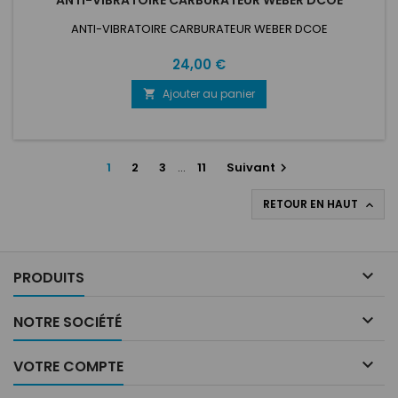
ANTI-VIBRATOIRE CARBURATEUR WEBER DCOE
ANTI-VIBRATOIRE CARBURATEUR WEBER DCOE
Prix
24,00 €
Ajouter au panier

1
2
3
…
11
Suivant

RETOUR EN HAUT


PRODUITS

NOTRE SOCIÉTÉ

VOTRE COMPTE