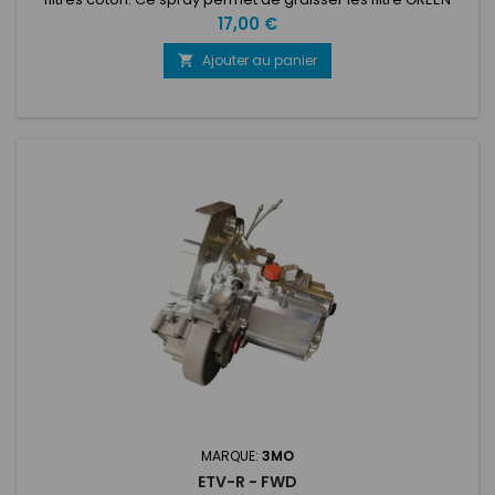
FILTER apres le lavage pour lui rendre ses propriétés comme
Prix
17,00 €
à neuf. ...
Ajouter au panier

MARQUE:
3MO
ETV-R - FWD