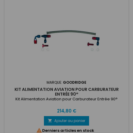
MARQUE:
GOODRIDGE
KIT ALIMENTATION AVIATION POUR CARBURATEUR
ENTRÉE 90°
Kit Alimentation Aviation pour Carburateur Entrée 90°
Prix
214,80 €
Ajouter au panier


Derniers articles en stock