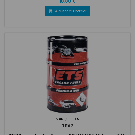
Prix
18,80 €
Ajouter au panier

MARQUE:
ETS
TBX7