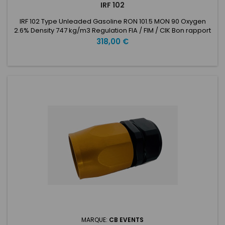
IRF 102
IRF 102 Type Unleaded Gasoline RON 101.5 MON 90 Oxygen
2.6% Density 747 kg/m3 Regulation FIA / FIM / CIK Bon rapport
qualité / prix, l'IRF apporte plus de puissance et une très
Prix
318,00 €
bonne cohérence si on le compare au carburant des
stations de pompage ou aux carburants concurrents qui sont
essentiellement orientés vers les bas prix. Peut être...
MARQUE:
CB EVENTS