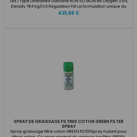
TBX7 Type Unleaded Gasoline RON 102 MON 88 Oxygen 3.6%
Density 784 kg/m3 Regulation FIA La formulation unique du
TBX7 associée à un ensemble d'additifs stratégiques en font
Prix
435,66 €
la référence ultime !!Il a été testé, cartographié et
recommandé par les principaux
équipementiers.Performance ultime pour ce carburant
certifié FIA, formulé pour...
SPRAY DE GRAISSAGE FILTRES COTON GREEN FILTER
SPRAY
Spray graissage filtre coton GREEN FILTERSpray huilant pour
filtres coton. Ce spray permet de graisser les filtre GREEN