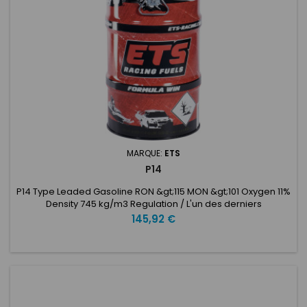
MARQUE:
ETS
P14
P14 Type Leaded Gasoline RON &gt;115 MON &gt;101 Oxygen 11%
Density 745 kg/m3 Regulation / L'un des derniers
développements de carburants au plomb réalisés par ETS
Prix
145,92 €
Racing Fuels. Ce carburant a montré des gains cruciaux en
puissance et en couple par rapport à la concurrence. Idéal
pour les applications de course de dragsters où...