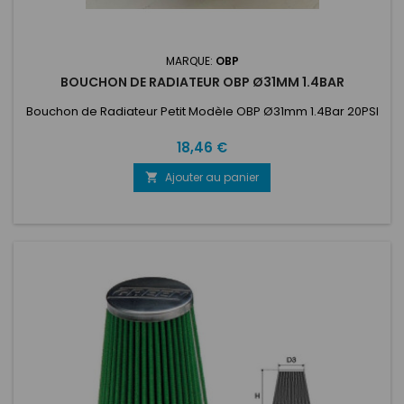
MARQUE:
OBP
BOUCHON DE RADIATEUR OBP Ø31MM 1.4BAR
Bouchon de Radiateur Petit Modèle OBP Ø31mm 1.4Bar 20PSI
Prix
18,46 €
Ajouter au panier
