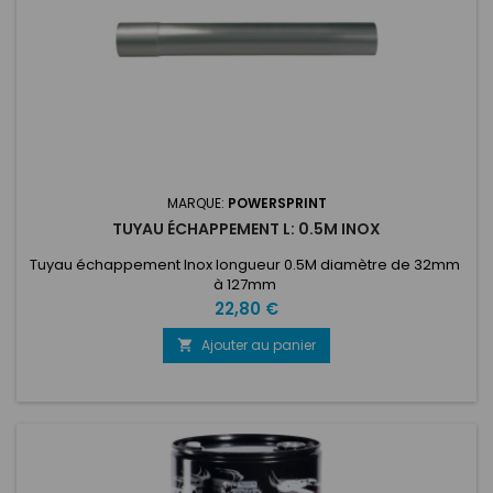
MARQUE:
POWERSPRINT
TUYAU ÉCHAPPEMENT L: 0.5M INOX
Tuyau échappement Inox longueur 0.5M diamètre de 32mm
à 127mm
Prix
22,80 €
Ajouter au panier
