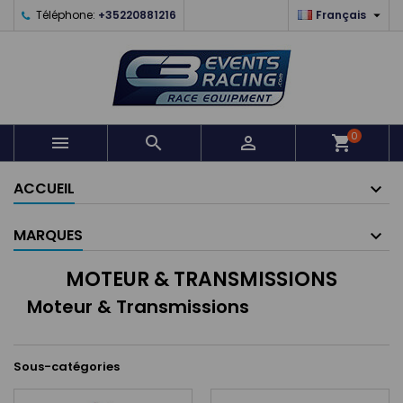

Téléphone:
+35220881216
Français
0



shopping_cart
ACCUEIL
MARQUES
MOTEUR & TRANSMISSIONS
Moteur & Transmissions
Sous-catégories