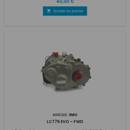
Prix
40,00 €
Ajouter au panier

MARQUE:
3MO
LC776 EVO – FWD