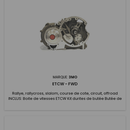
MARQUE:
3MO
ETCW - FWD
Rallye, rallycross, slalom, course de cote, circuit, offroad
INCLUS: Boite de vitesses ETCW Kit durites de butée Butée de
débrayage hydraulique Arbre d'embrayage Câble de
déverrouillage MAR Potentiomètre de rapport engagé
Bouchon de dégazage 0.3 bar Trappes d'inspection Kit
coupure sur boite EN OPTIONS SUR DEMANDE: Kit entretoise
moteur Kit tulipes...