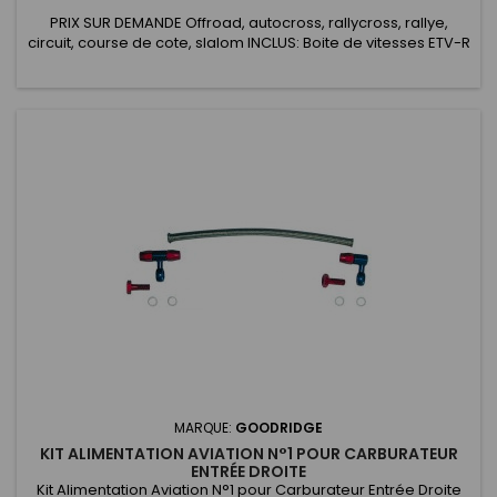
PRIX SUR DEMANDE Offroad, autocross, rallycross, rallye,
circuit, course de cote, slalom INCLUS: Boite de vitesses ETV-R
avec entretoise moteur Honda B16/B18 Pompe à huile
mécanique Kit durites de butée Butée de débrayage
hydraulique Arbre d'embrayage Câble de déverrouillage
MAR Potentiomètre de rapport engagé Bouchon de
dégazage 0.3 bar EN OPTIONS SUR...
MARQUE:
GOODRIDGE
KIT ALIMENTATION AVIATION N°1 POUR CARBURATEUR
ENTRÉE DROITE
Kit Alimentation Aviation N°1 pour Carburateur Entrée Droite