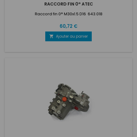
RACCORD FIN 0° ATEC
Raccord fin 0° M30x1.5 D16 643.018
Prix
60,72 €
Ajouter au panier
