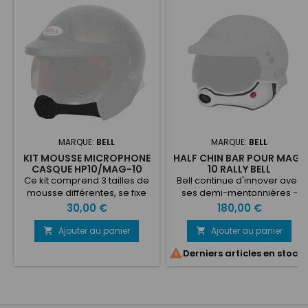
MARQUE:
BELL
MARQUE:
BELL
KIT MOUSSE MICROPHONE
HALF CHIN BAR POUR MAG-
CASQUE HP10/MAG-10
10 RALLY BELL
RALLY BELL
Ce kit comprend 3 tailles de
Bell continue d'innover avec
mousse différentes, se fixe
ses demi-mentonnières -
dans le côté intérieur de
dotées d'une chambre
Prix
Prix
30,00 €
180,00 €
votre Half chin bar
anéchoïque pour améliorer
les communications du pilote
Ajouter au panier
Ajouter au panier


et réduire les perturbations

Derniers articles en stock
dues aux bruits de
l'environnement et du
revêtement de la route,
fréquents en rallye. La demi-
mentonnière Bell intègre des