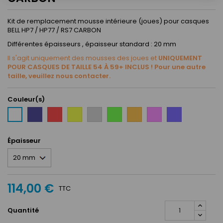
Kit de remplacement mousse intérieure (joues) pour casques
BELL HP7 / HP77 / RS7 CARBON
Différentes épaisseurs , épaisseur standard : 20 mm
Il s'agit uniquement des mousses des joues et
UNIQUEMENT
POUR CASQUES DE TAILLE 54 À 59+ INCLUS ! Pour une autre
taille, veuillez nous contacter.
Couleur(s)
Bleu
Rouge
Jaune
Gris
Vert
Orange
Rose
Mauve
Blanc
fluo
Épaisseur
114,00 €
TTC
Quantité