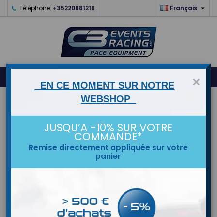

Téléphone:
+35220881216
Français
0



shopping_cart
×
EN CE MOMENT SUR NOTRE
WEBSHOP
ACCUEIL
JUSQU’A -10% SUR VOTRE
MARQUES
COMMANDE*
Remise directement appliquée sur votre
panier