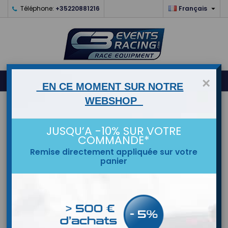

Téléphone:
+35220881216
Français
0



shopping_cart
×
EN CE MOMENT SUR NOTRE
WEBSHOP
ACCUEIL
JUSQU’A -10% SUR VOTRE
MARQUES
COMMANDE*
Remise directement appliquée sur votre
panier