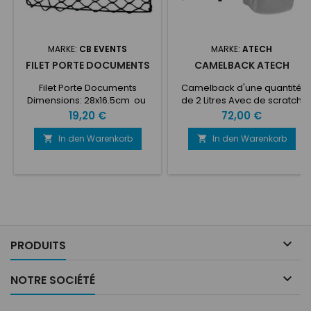
MARKE:
CB EVENTS
MARKE:
ATECH
FILET PORTE DOCUMENTS
CAMELBACK ATECH
Filet Porte Documents
Camelback d'une quantité
Dimensions: 28x16.5cm ou
de 2 Litres Avec de scratch
38.5x20cm
de connexion pour siège
Preis
Preis
19,20 €
72,00 €
In den Warenkorb
In den Warenkorb



PRODUITS

NOTRE SOCIÉTÉ