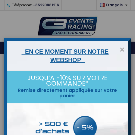

Téléphone:
+35220881216
Français
0



shopping_cart
×
EN CE MOMENT SUR NOTRE
WEBSHOP
ACCUEIL
JUSQU’A -10% SUR VOTRE
MARQUES
COMMANDE*
Remise directement appliquée sur votre
panier