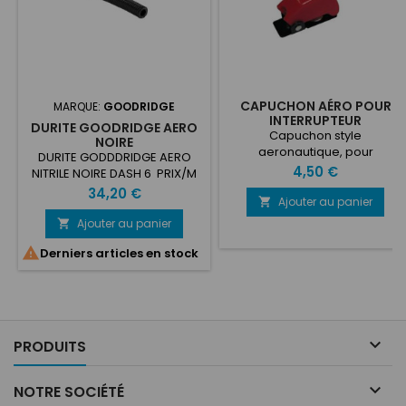
CAPUCHON AÉRO POUR
MARQUE:
GOODRIDGE
INTERRUPTEUR
DURITE GOODRIDGE AERO
K893/K894/K895
Capuchon style
NOIRE
aeronautique, pour
DURITE GODDDRIDGE AERO
interrupteur. Disponible en
Prix
4,50 €
NITRILE NOIRE DASH 6 PRIX/M
rouge uniquement.
Prix
34,20 €
Ajouter au panier

Ajouter au panier


Derniers articles en stock

PRODUITS

NOTRE SOCIÉTÉ