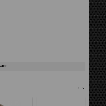
41183
<
>