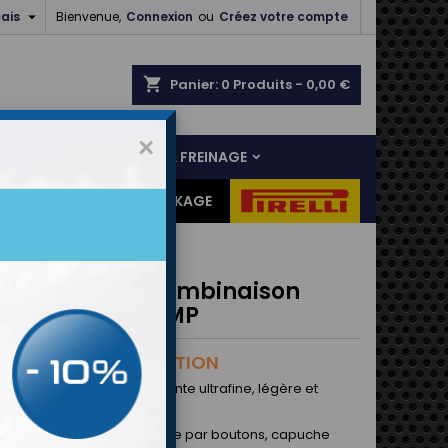

ais
Bienvenue,
Connexion
ou
Créez votre compte
shopping_cart
Panier:
0
Produits - 0,00 €
×
NS
LIAISON AU SOL & FREINAGE
ES CADEAUX
DESTOCKAGE
EN MODELE - Combinaison
e KS Raincoat OMP
N MODELE - LIQUIDATION
ble en matière transparente ultrafine, légère et
e.
 thermosoudées, fermeture par boutons, capuche