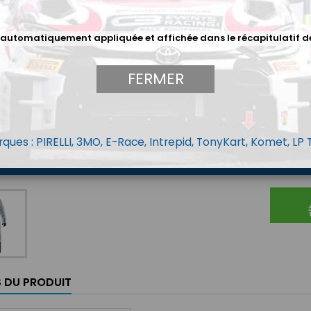
réglable
Deux gra
opérateu
 automatiquement appliquée et affichée dans le récapitulatif d
Taille O
FERMER
70,80 
ques : PIRELLI, 3MO, E-Race, Intrepid, TonyKart, Komet, LP
Quantit
S DU PRODUIT