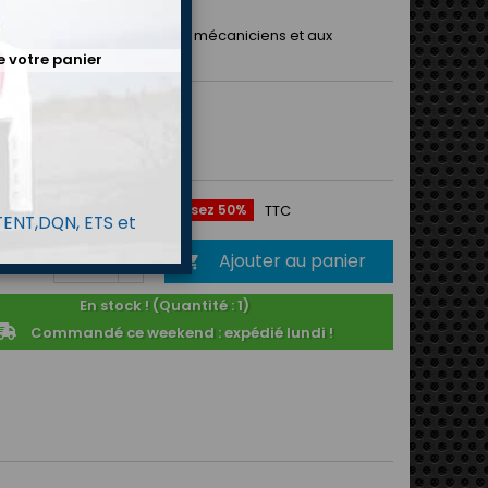
 par cordon.
ndes poches. Convient aux mécaniciens et aux
rs du paddock.
e votre panier
MP
35,40 €
€
Économisez 50%
TTC
 TENT,DQN, ETS et
Ajouter au panier
é

En stock ! (Quantité : 1)
Commandé ce weekend : expédié lundi !