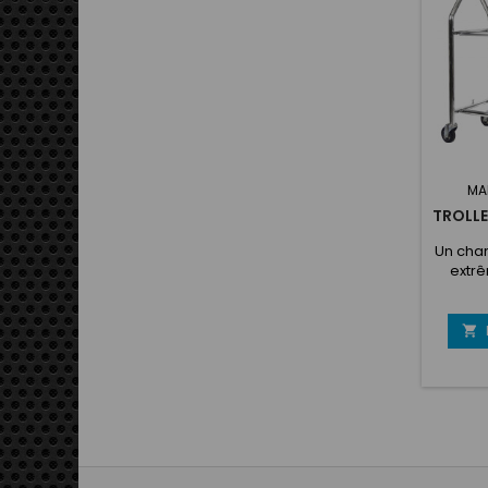
MA
TROLLE
Un char
extr
qualit
des l
intern

mm, 
pour s'
et des
diamèt
longu
ronde
1300 mm
ou 18