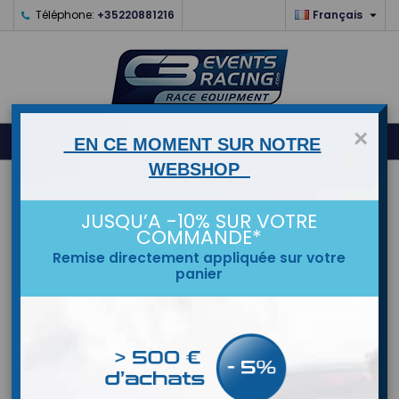

Téléphone:
+35220881216
Français
×
0



shopping_cart
EN CE MOMENT SUR NOTRE
WEBSHOP
ACCUEIL
JUSQU’A -10% SUR VOTRE
MARQUES
COMMANDE*
Remise directement appliquée sur votre
panier