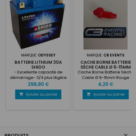
MARQUE:
ODYSSEY
MARQUE:
CB EVENTS
BATTERIE LITHIUM 30A
CACHE BORNE BATTERIE
SHIDO
SÈCHE CABLE Ø 6-15MM
ROUGE
- Excellente capacité de
Cache Borne Batterie Sèche
démarrage- 3/4 plus légère
Cable Ø 6-15mm Rouge
qu'une batterie au plomb-
Prix
Prix
298,80 €
4,20 €
acide- Longue durée de vie
(pas de sulfatation)- Faible
Ajouter au panier
Ajouter au panier


taux de décharge (meilleure
durée de conservation)-
Durée de vie 3 à 4 fois
supérieure qu'une batterie
plomb-acide- Moins de
consommation- Recharge
ultra-rapide- Pas de risque

PRODUITS