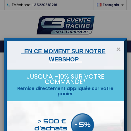

Téléphone:
+35220881216
Français
0



shopping_cart
×
EN CE MOMENT SUR NOTRE
WEBSHOP
ACCUEIL
JUSQU’A -10% SUR VOTRE
MARQUES
COMMANDE*
Remise directement appliquée sur votre
panier