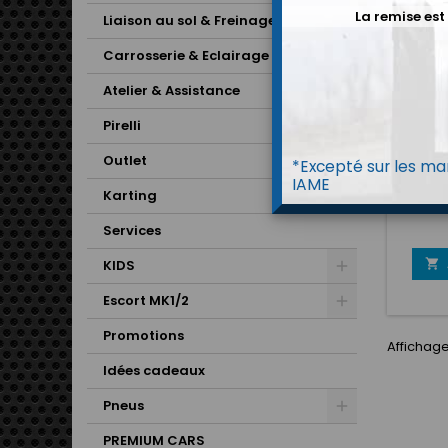
La remise est
Liaison au sol & Freinage
Carrosserie & Eclairage
Atelier & Assistance
Pirelli
CHARG
Outlet
*Excepté sur les mar
IAME
CHARGEU
Karting
Services

KIDS
Escort MK1/2
Promotions
Affichage 
Idées cadeaux
Pneus
PREMIUM CARS