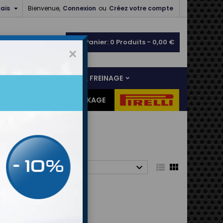

ais
Bienvenue,
Connexion
ou
Créez votre compte
shopping_cart
Panier:
0
Produits - 0,00 €
×
NS
LIAISON AU SOL & FREINAGE
ES CADEAUX
DESTOCKAGE



ier par :
Choisir