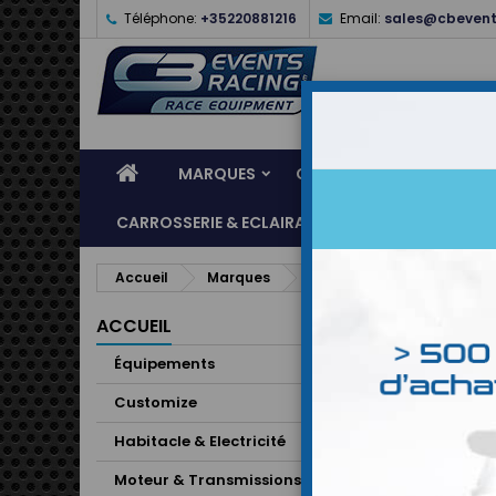
Téléphone:
+35220881216
Email:
sales@cbevent
MARQUES
CASQUES
ÉQUIPEME
CARROSSERIE & ECLAIRAGE
ATELIER & ASSI
Accueil
Marques
TOTAL
LISTE
ACCUEIL
Équipements
Il y a 2 pr
Customize
Habitacle & Electricité
Moteur & Transmissions