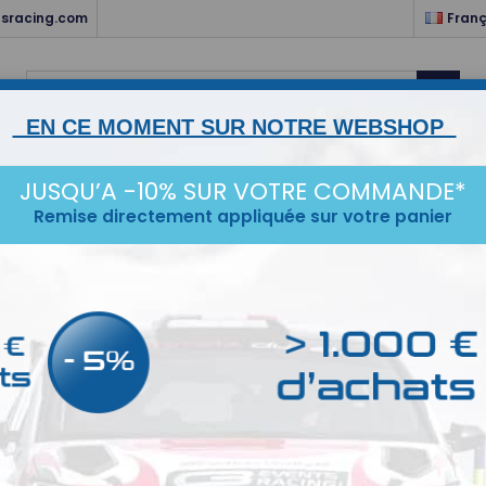
sracing.com
Franç

EN CE MOMENT SUR NOTRE WEBSHOP
NTS
HABITACLE & ELECTRICITÉ
MOTEUR & TRANSMISSIO
JUSQU’A -10% SUR VOTRE COMMANDE*
Remise directement appliquée sur votre panier
STANCE
ESCORT MK1/2
KARTING
SERVICES
IDÉ
 DES PRODUITS DE LA MARQUE TOTAL
oduits.
Tr