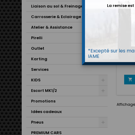
La remise est
Liaison au sol & Freinage
Carrosserie & Eclairage
Atelier & Assistance
Pirelli
HUILE
Outlet
*Excepté sur les mar
Q
IAME
L'huile
Karting
10W
synthé
Services
conçu
essenc

KIDS
dan
sportiv
Escort MK1/2
excep
visc
Promotions
Affichage
prote
réd
Idées cadeaux
drastiq
Pneus
et conf
résist
PREMIUM CARS
n