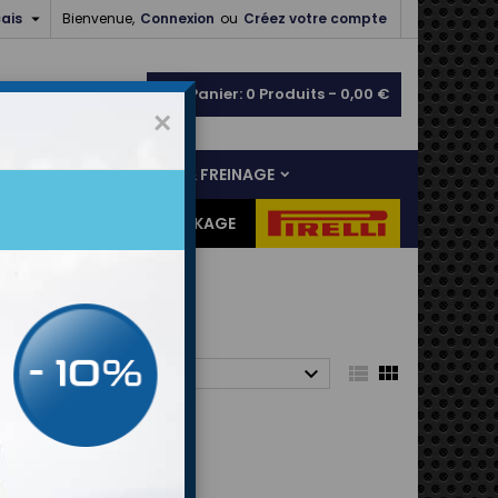

ais
Bienvenue,
Connexion
ou
Créez votre compte
shopping_cart
Panier:
0
Produits - 0,00 €
×
NS
LIAISON AU SOL & FREINAGE
ES CADEAUX
DESTOCKAGE



ier par :
Choisir