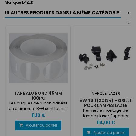
Marque
LAZER
16 AUTRES PRODUITS DANS LA MÊME CATÉGORIE :
>
<
TAPE ALU ROND 45MM
MARQUE:
LAZER
100PC
VW T6.1 (2019+) - GRILLE
Les disques de ruban adhésif
POUR LAMPES LAZER
en aluminium B-G sont fournis
(TRIPLE R- 750/ELITE)
Permet le montage de
sous forme de disques
Prix
11,10 €
lampes laser Supports
prédécoupés de 12, 25 ou 45
spécifiques au véhicule
Prix
114,00 €
mm de diamètre sur un
Ajouter au panier

Qualité OEM Ce kit de
rouleau de 100 ou 1000
montage sur véhicule est
Ajouter au panier

pièces. Dotés d'un support