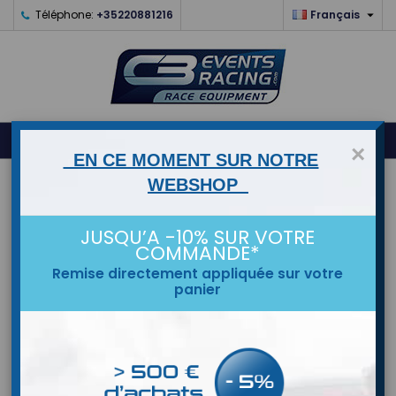

Téléphone:
+35220881216
Français
0



shopping_cart
×
EN CE MOMENT SUR NOTRE
WEBSHOP
ACCUEIL
MARQUES
JUSQU’A -10% SUR VOTRE
COMMANDE*
Remise directement appliquée sur votre
panier