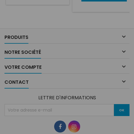
spécialement conçu pour le
autocollant solide à base
montage de lampes Lazer
d'acrylique, ces disques
sur la grille avant. Les
peuvent être simplement
supports sont conçus pour
décollés du rouleau et
fournir une apparence OEM
appliqués directement sur
et sont fournis en tant
n'importe quelle zone de
qu'ensemble de véhicule

PRODUITS
votre voiture ou de votre...
pour monter une seule ou
une paire de lampes (selon...

NOTRE SOCIÉTÉ

VOTRE COMPTE

CONTACT
LETTRE D'INFORMATIONS