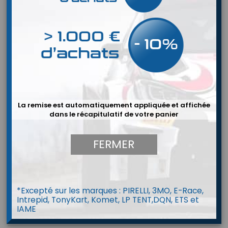
La remise est automatiquement appliquée et affichée
dans le récapitulatif de votre panier
FERMER
*Excepté sur les marques : PIRELLI, 3MO, E-Race,
Intrepid, TonyKart, Komet, LP TENT,DQN, ETS et
IAME
CANBUS Universel LAZER