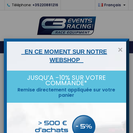

Téléphone:
+35220881216
Français
0



shopping_cart
×
EN CE MOMENT SUR NOTRE
WEBSHOP
ACCUEIL
JUSQU’A -10% SUR VOTRE
MARQUES
COMMANDE*
Remise directement appliquée sur votre
panier