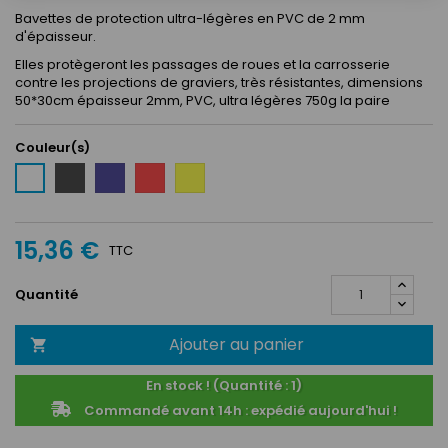
Bavettes de protection ultra-légères en PVC de 2 mm
d'épaisseur.
Elles protègeront les passages de roues et la carrosserie
contre les projections de graviers, très résistantes, dimensions
50*30cm épaisseur 2mm, PVC, ultra légères 750g la paire
Couleur(s)
Noir
Bleu
Rouge
Jaune
Blanc
15,36 €
TTC
Quantité
Ajouter au panier

En stock ! (Quantité : 1)
Commandé avant 14h : expédié aujourd'hui !