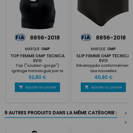
8856-2018
8856-2018
MARQUE:
OMP
MARQUE:
OMP
TOP FEMME OMP TECNICA
SLIP FEMME OMP TECNICA
EVO
EVO
Top ("soutien-gorge")
Développés conformément
ignifuge homologué par la
aux nouvelles
FIA pour les femmes, en tissu
réglementations de
Prix
Prix
52,80 €
40,80 €
extensible confortable et
nombreuses séries de
sans coutures.
courses internationales de la
Ajouter au panier
Ajouter au panier


FIA à partir de 2023, les slips
Tecnica Evo sont fabriqués
dans un matériau ignifuge
pour une protection
9 AUTRES PRODUITS DANS LA MÊME CATÉGORIE :
>
supplémentaire. Pour être
conforme à la
<
réglementation de la FIA, il
doit être porté en