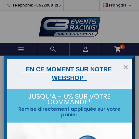

Téléphone:
+35220881216
Français
0



shopping_cart
ACCUEIL
×
EN CE MOMENT SUR NOTRE
WEBSHOP
MARQUES
JUSQU’A -10% SUR VOTRE
COMMANDE*
Remise directement appliquée sur votre
panier