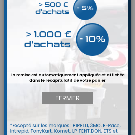
La remise est automatiquement appliquée et affichée
dans le récapitulatif de votre panier
FERMER
Combinaison FIRST EVO ELLE my2025
*Excepté sur les marques : PIRELLI, 3MO, E-Race,
Intrepid, TonyKart, Komet, LP TENT,DQN, ETS et