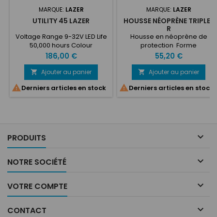
MARQUE:
LAZER
MARQUE:
LAZER
UTILITY 45 LAZER
HOUSSE NÉOPRÈNE TRIPLE-
R
Voltage Range 9-32V LED Life
Housse en néoprène de
50,000 hours Colour
protection Forme
Temperature 5,000 Kelvin
ergonomique pré-découpé
Prix
Prix
186,00 €
55,20 €
Weight 1260 gr HIGH BEAM
avec fermeture a scratch
FUNCTION Total Luminous
Destiné a la gamme de
Ajouter au panier
Ajouter au panier


Flux 4560 Lm Number of High
phare TRIPLE-R


Derniers articles en stock
Derniers articles en stock
Output LEDs 4 Power
Consumption 45 Watts
Current Draw (at 14.4V) 3.1
Amps CERTIFICATION Work
Lamp ECE R10 IP Rating IP67 /
IP69K Salt Spray Test ISO

PRODUITS
9227 (250H) EMC...

NOTRE SOCIÉTÉ

VOTRE COMPTE

CONTACT