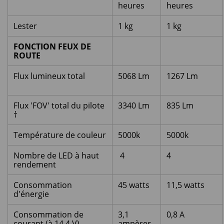
heures
heures
Lester
1 kg
1 kg
FONCTION FEUX DE
ROUTE
Flux lumineux total
5068 Lm
1267 Lm
Flux 'FOV' total du pilote
3340 Lm
835 Lm
†
Température de couleur
5000k
5000k
Nombre de LED à haut
4
4
rendement
Consommation
45 watts
11,5 watts
d'énergie
Consommation de
3,1
0,8 A
courant (à 14,4 V)
ampères