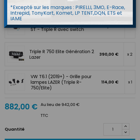
*Excepté sur les marques : PIRELLI, 3MO, E-Race,
Ce pack contient
Intrepid, TonyKart, Komet, LP TENT,DQN, ETS et
IAME
Câblage double pour Linear -
48,00 €
x 1
ST - Triple R avec switch
Triple R 750 Elite Génération 2
390,00 €
x 2
Lazer
VW T6.1 (2019+) - Grille pour
lampes LAZER (Triple R-
114,00 €
x 1
750/Elite)
882,00 €
Au lieu de 942,00 €
TTC
Quantité