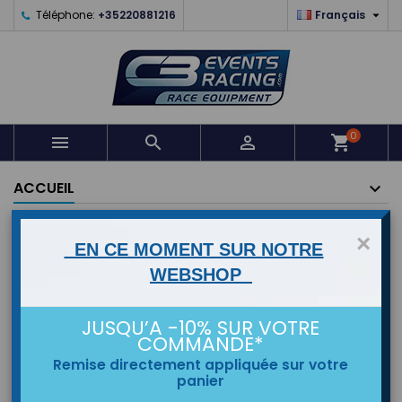

Téléphone:
+35220881216
Français
0



shopping_cart
ACCUEIL
MARQUES
×
EN CE MOMENT SUR NOTRE
WEBSHOP
Pack
JUSQU’A -10% SUR VOTRE
COMMANDE*
Remise directement appliquée sur votre
panier