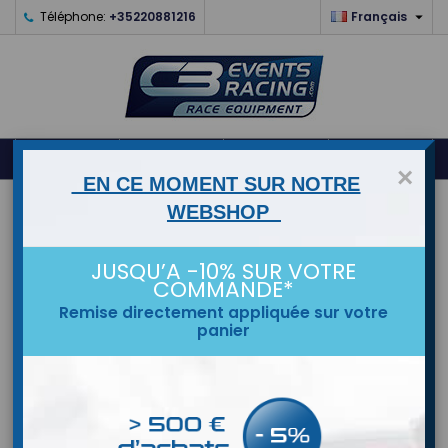

Téléphone:
+35220881216
Français
0



shopping_cart
×
EN CE MOMENT SUR NOTRE
ACCUEIL
WEBSHOP
MARQUES
JUSQU’A -10% SUR VOTRE
COMMANDE*
Remise directement appliquée sur votre
panier