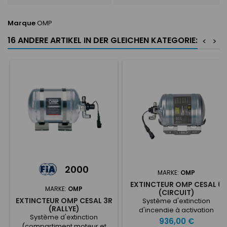
Marque
OMP
16 ANDERE ARTIKEL IN DER GLEICHEN KATEGORIE:
<
>
2000
MARKE:
OMP
EXTINCTEUR OMP CESAL 6
MARKE:
OMP
(CIRCUIT)
EXTINCTEUR OMP CESAL 3R
Système d'extinction
(RALLYE)
d'incendie à activation
Système d'extinction
électrique conçu pour les
Preis
936,00 €
(compartiment moteur et