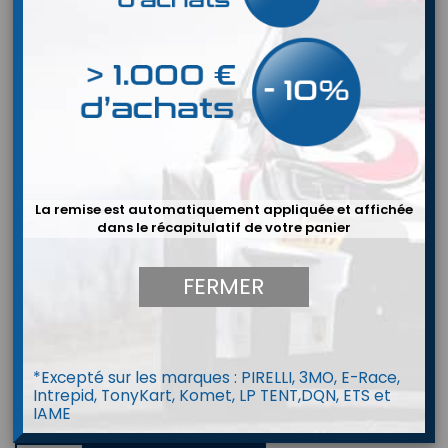
La remise est automatiquement appliquée et affichée
dans le récapitulatif de votre panier
FERMER
*Excepté sur les marques : PIRELLI, 3MO, E-Race,
Intrepid, TonyKart, Komet, LP TENT,DQN, ETS et
IAME
Extincteur OMP CEFAL3 (Formula)