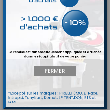
La remise est automatiquement appliquée et affichée
dans le récapitulatif de votre panier
FERMER
*Excepté sur les marques : PIRELLI, 3MO, E-Race,
Intrepid, TonyKart, Komet, LP TENT,DQN, ETS et
Protège côtes Alpinestars Bionic S/L
IAME