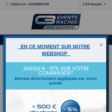

Téléphone:
+35220881216
Français
0



shopping_cart
×
EN CE MOMENT SUR NOTRE
ACCUEIL
WEBSHOP
MARQUES
JUSQU’A -10% SUR VOTRE
COMMANDE*
Remise directement appliquée sur votre
panier