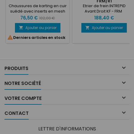
FRM/R1
Chaussures de karting en cuir
Etrier de frein INTREPID
suédé avec inserts en mesh
Avant Droit KF - FRM
pour une haute respirabilité.
Prix
Prix
Prix
76,50 €
188,40 €
102,00 €
Semelle extérieure
de
spécialement conçue pour
Ajouter au panier
Ajouter au panier


les pilotes de kart, insert
base

Derniers articles en stock
arrière en matériau
matelassé élastique pour un
meilleur confort. Design
moderne et frais.

PRODUITS

NOTRE SOCIÉTÉ

VOTRE COMPTE

CONTACT
LETTRE D'INFORMATIONS