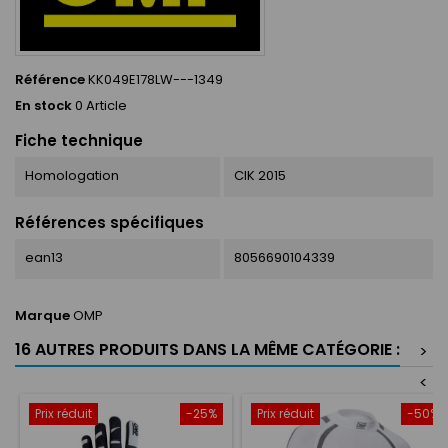
Référence
KK049E178LW---1349
En stock
0 Article
Fiche technique
Homologation
CIK 2015
Références spécifiques
ean13
8056690104339
Marque
OMP
16 AUTRES PRODUITS DANS LA MÊME CATÉGORIE :
>
<
Prix réduit
-25%
Prix réduit
-50%