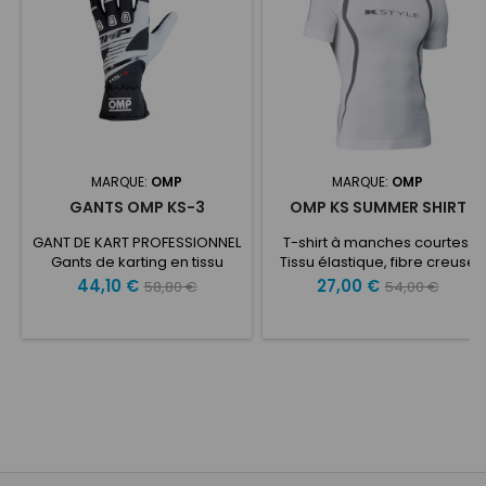
MARQUE:
OMP
MARQUE:
OMP
GANTS OMP KS-3
OMP KS SUMMER SHIRT
GANT DE KART PROFESSIONNEL
T-shirt à manches courtes.
Gants de karting en tissu
Tissu élastique, fibre creuse
strech résistant et
hydrophobe hautement
Prix
Prix
Prix
Prix
44,10 €
27,00 €
58,80 €
54,00 €
confortable. Paume en cuir
hygiénique. Tissage jacquard
de
de
synthétique avec inserts en
basse densité pour une
caoutchouc siliconé pour une
base
haute respirabilité pour une
base
meilleure adhérence.
utilisation dans des
Poignet élastique pour plus
conditions chaudes.
de confort et protection en
caoutchouc sur les
articulations. MODELE 2025