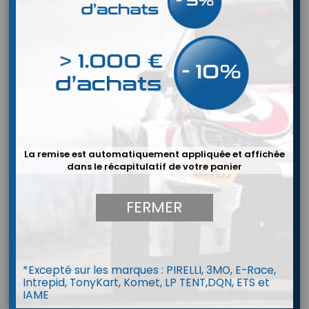
La remise est automatiquement appliquée et affichée
dans le récapitulatif de votre panier
FERMER


*Excepté sur les marques : PIRELLI, 3MO, E-Race,
Intrepid, TonyKart, Komet, LP TENT,DQN, ETS et
Protège côtes OMP KS-1 PRO
IAME