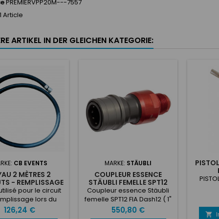
ce
PREMIERVPP20M---7557
1 Article
RE ARTIKEL IN DER GLEICHEN KATEGORIE:
PISTOL
RKE:
CB EVENTS
MARKE:
STÄUBLI
AU 2 MÈTRES 2
COUPLEUR ESSENCE
PISTO
TS - REMPLISSAGE
STÄUBLI FEMELLE SPT12
FIA
tilisé pour le circuit
Coupleur essence Stäubli
mplissage lors du
femelle SPT12 FIA Dash12 ( 1"
fueling, raccord
1/16 )
Preis
Preis
126,24 €
550,80 €

patible avec un