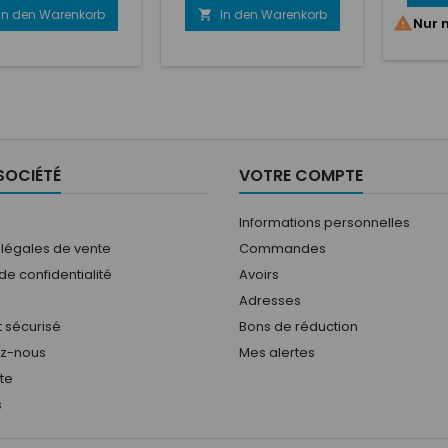
eur Stäubli femelle
In den Warenkorb
In den Warenkorb


Nur 
.1 embout femelle
i de chaque côté,
H12.Longueur : 2
Diamètre intérieur
u : 20 mmDiamètre
ieur tuyau : 30 mm
SOCIÉTÉ
VOTRE COMPTE
Informations personnelles
 légales de vente
Commandes
 de confidentialité
Avoirs
Adresses
 sécurisé
Bons de réduction
ez-nous
Mes alertes
ite
s