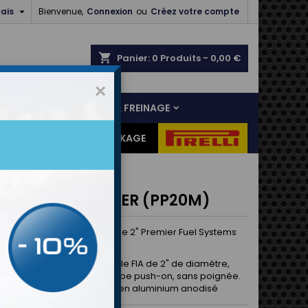

ais
Bienvenue,
Connexion
ou
Créez votre compte
shopping_cart
Panier:
0
Produits - 0,00 €
×
NS
LIAISON AU SOL & FREINAGE
ES CADEAUX
DESTOCKAGE
E MALE 2" PREMIER (PP20M)
de carburant mâle unique de 2" Premier Fuel Systems
e ravitaillement simple mâle FIA ​​de 2" de diamètre,
ux raccords de tuyau de type push-on, sans poignée.
ion de la plus haute qualité en aluminium anodisé