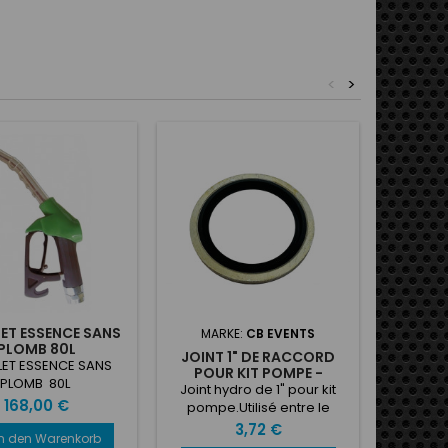
<
>
Artikelbü
ET ESSENCE SANS
MARKE:
CB EVENTS
MAR
PLOMB 80L
JOINT 1" DE RACCORD
KIT R
LET ESSENCE SANS
POUR KIT POMPE -
POU
PLOMB 80L
REFUELING
Joint hydro de 1" pour kit
Kit comp
Preis
168,00 €
pompe.Utilisé entre le
la po
raccord à souder 1" et
emb
Preis
3,72 €
In den Warenkorb
l'adaptateur 1"/DASH12 du kit
remplis