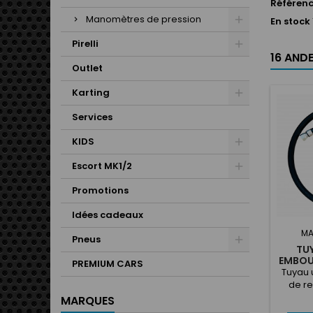
Référen
Manomètres de pression
En stock
Pirelli
16 ANDE
Outlet
Karting
Services
KIDS
Escort MK1/2
Promotions
Idées cadeaux
MA
Pneus
TUY
EMBOU
PREMIUM CARS
Tuyau u
de re
re
MARQUES
com