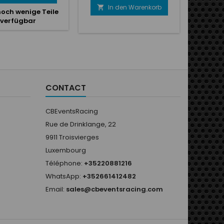
pompe.
:- Adap
In den Warenkorb
I


noch wenige Teile
Joint 1"-
verfügbar
CONTACT
CBEventsRacing
Rue de Drinklange, 22
9911 Troisvierges
Luxembourg
Téléphone:
+35220881216
WhatsApp:
+352661412482
Email:
sales@cbeventsracing.com