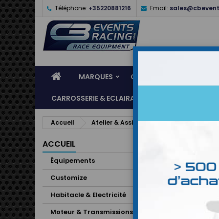
Téléphone:
+35220881216
Email:
sales@cbevent
MARQUES
CASQUES
ÉQUIPEME
CARROSSERIE & ECLAIRAGE
ATELIER & ASSI
Accueil
Atelier & Assistance
Outillage Ateli
ACCUEIL
Équipements
Customize
Habitacle & Electricité
Moteur & Transmissions