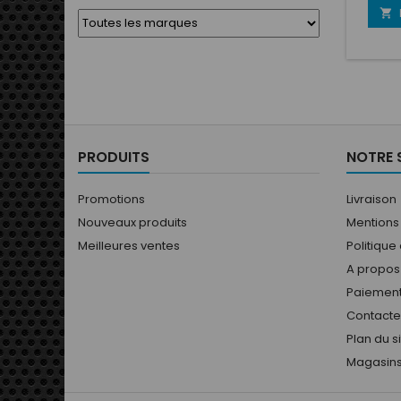
coupl

SPT12
sert
DAS
mètres
tuya
extér
PRODUITS
NOTRE 
Promotions
Livraison
Nouveaux produits
Mentions
Meilleures ventes
Politique
A propos
Paiement
Contact
Plan du s
Magasin