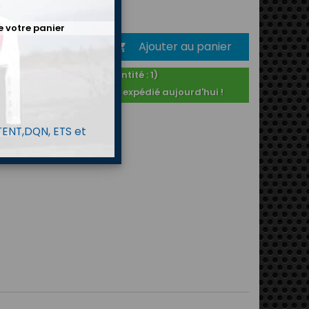
00 €
TTC
e votre panier
Ajouter au panier
é

En stock ! (Quantité : 1)
Commandé avant 14h : expédié aujourd'hui !
 TENT,DQN, ETS et