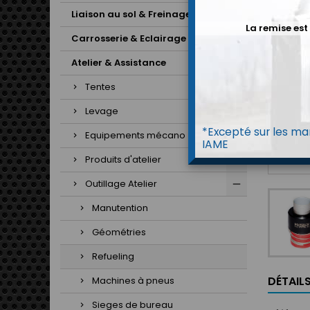
Liaison au sol & Freinage
La remise est
Carrosserie & Eclairage
Atelier & Assistance
Tentes
Levage
*Excepté sur les mar
Equipements mécano
IAME
Produits d'atelier
Outillage Atelier
Manutention
Géométries
Refueling
DÉTAIL
Machines à pneus
Sieges de bureau