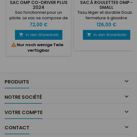
SAC OMP CO-DRIVER PLUS
SAC À ROULETTES OMP -
2024
SMALL
Sac fonctionnel pour un
Tissu léger et durable Double
pilote. Le sac se compose de
fermeture à glissière
deux parties : une plus
compatible avec les
Preis
Preis
72,00 €
126,00 €
grande avec un grand
cadenas Roues de
compartiment et une plus
chargement résistantes
In den Warenkorb
In den Warenkorb


petite mallette attachée par
Poignée double à l'avant et

Nur noch wenige Teile
une fermeture à glissière.
poignée supérieure pratique
verfügbar
Dimensions : 40 x 34 x 20 cm
Nombreux compartiments de
rangement et poches
internes Fond rigide avec
support pour se tenir debout
Filet d'aération recouvrable
Système d'expansion pour

PRODUITS
augmenter la capacité
Insertion...

NOTRE SOCIÉTÉ

VOTRE COMPTE

CONTACT