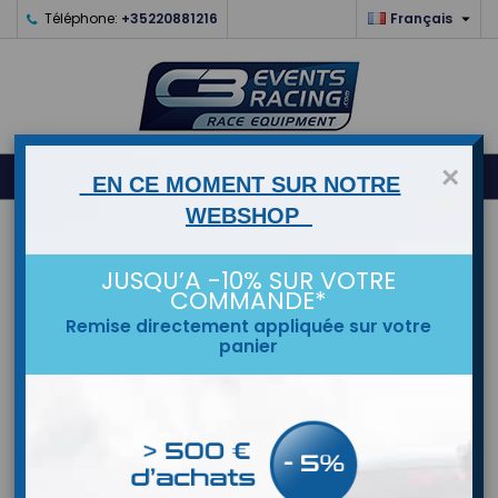

Téléphone:
+35220881216
Français
0
×



shopping_cart
EN CE MOMENT SUR NOTRE
WEBSHOP
ACCUEIL
JUSQU’A -10% SUR VOTRE
MARQUES
COMMANDE*
Remise directement appliquée sur votre
panier