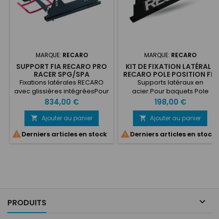
MARQUE:
RECARO
MARQUE:
RECARO
SUPPORT FIA RECARO PRO
KIT DE FIXATION LATÉRALE
RACER SPG/SPA
RECARO POLE POSITION FIA
Fixations latérales RECARO
Supports latéraux en
avec glissières intégréesPour
acier.Pour baquets Pole
sièges Pro Racer SPG /
Position FIA - N.G.Poids : 3,1
Prix
Prix
834,00 €
198,00 €
SPA.Idéal pour les courses
kg.Homologué FIA.
nécessitant des
Ajouter au panier
Ajouter au panier


changements de


Derniers articles en stock
Derniers articles en stock
pilote.Permet également un
accès simple et rapide au
pilote en cas
d’accident.Ajustement
longitudinal sur 240 mm.

PRODUITS