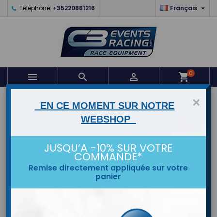

Téléphone:
+35220881216
Français
0



shopping_cart
×
ACCUEIL
EN CE MOMENT SUR NOTRE
WEBSHOP
MARQUES
JUSQU’A -10% SUR VOTRE
COMMANDE*
Remise directement appliquée sur votre
panier