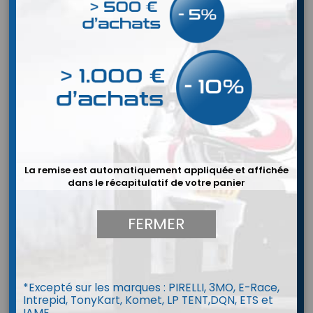
La remise est automatiquement appliquée et affichée
dans le récapitulatif de votre panier
FERMER


*Excepté sur les marques : PIRELLI, 3MO, E-Race,
Baquet RECARO Pole Position FIA
Intrepid, TonyKart, Komet, LP TENT,DQN, ETS et
IAME