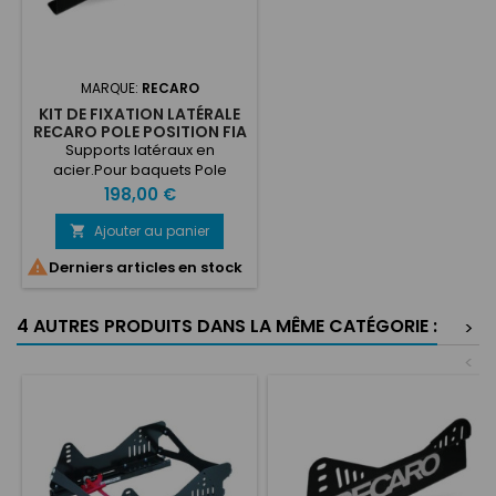
MARQUE:
RECARO
KIT DE FIXATION LATÉRALE
RECARO POLE POSITION FIA
Supports latéraux en
acier.Pour baquets Pole
Position FIA - N.G.Poids : 3,1
Prix
198,00 €
kg.Homologué FIA.
Ajouter au panier


Derniers articles en stock
4 AUTRES PRODUITS DANS LA MÊME CATÉGORIE :
>
<