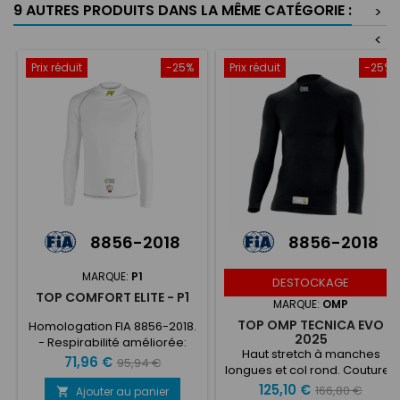
9 AUTRES PRODUITS DANS LA MÊME CATÉGORIE :
>
<
Prix réduit
-25%
Prix réduit
-25%
8856-2018
8856-2018
MARQUE:
P1
DESTOCKAGE
TOP COMFORT ELITE - P1
MARQUE:
OMP
TOP OMP TECNICA EVO
Homologation FIA 8856-2018.
2025
- Respirabilité améliorée:
Haut stretch à manches
+26% par rapport à la
Prix
Prix
71,96 €
95,94 €
longues et col rond. Coutures
gamme modacrylique. - La
de
ultra-plates et anti-
Prix
Prix
125,10 €
construction du collier a été
166,80 €
Ajouter au panier
