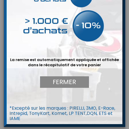
La remise est automatiquement appliquée et affichée
dans le récapitulatif de votre panier
FERMER
*Excepté sur les marques : PIRELLI, 3MO, E-Race,
Intrepid, TonyKart, Komet, LP TENT,DQN, ETS et
IAME
OMP ONE-V COOLING VEST