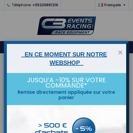

Téléphone:
+35220881216
Français
0



shopping_cart
×
EN CE MOMENT SUR NOTRE
ACCUEIL
WEBSHOP
MARQUES
JUSQU’A -10% SUR VOTRE
COMMANDE*
Remise directement appliquée sur votre
panier