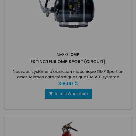
MARKE:
OMP
EXTINCTEUR OMP SPORT (CIRCUIT)
Nouveau système d'extinction mécanique OMP Sport en
acier. Mêmes caractéristiques que CMSST: système
d'extinction pour berlines, activé mécaniquement avec
Preis
318,00 €
tubulure, embouts et carter en acier. 4,25 lt Ecolife. Complet
avec supports en acier inoxydable et pinces de fixation.
In den Warenkorb

Diamètre 160 mm. Longueur 330 mm. Special Circuit