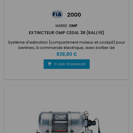
2000
MARKE:
OMP
EXTINCTEUR OMP CESAL 3R (RALLYE)
Système d'extinction (compartiment moteur et cockpit) pour
berlines, à commande électrique, avec boîtier de
commande, tubulure, gicleurs. Bouteille en aluminium de
Preis
838,80 €
dimensions réduites. 2,8 lt Ecolife. Complet avec supports en
acier inoxydable et pinces de fixation. Diamètre 160 mm.
In den Warenkorb

Longueur 245 mm. Spécial pour les voitures de rallye.