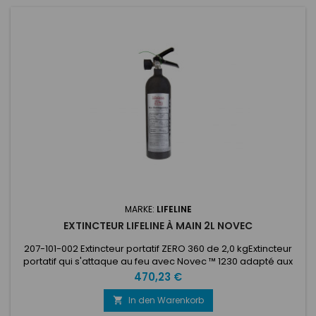
MARKE:
LIFELINE
EXTINCTEUR LIFELINE À MAIN 2L NOVEC
207-101-002 Extincteur portatif ZERO 360 de 2,0 kgExtincteur
portatif qui s'attaque au feu avec Novec ™ 1230 adapté aux
événements internationaux de rallye FIA. Son avantage sur
Preis
470,23 €
les extincteurs AFFF est qu'en raison de la nature efficace du
Novec ™ 1230, il peut être proposé dans un boîtier plus petit et
In den Warenkorb

plus léger, ce qui en fait le choix parfait pour...