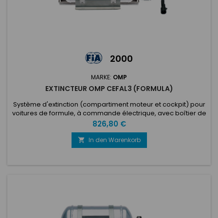
2000
MARKE:
OMP
EXTINCTEUR OMP CEFAL3 (FORMULA)
Système d'extinction (compartiment moteur et cockpit) pour
voitures de formule, à commande électrique, avec boîtier de
commande, tubulure, gicleurs. Nouvelle bouteille ultra
Preis
826,80 €
lumineuse en aluminium de dimensions réduites, 0,9 lt Ecolife.
Complet avec supports en acier inoxydable et pinces de
In den Warenkorb

fixation. Diamètre 100 mm. Longueur 194 mm. Special for
Formula...