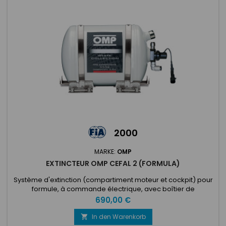
2000
MARKE:
OMP
EXTINCTEUR OMP CEFAL 2 (FORMULA)
Système d'extinction (compartiment moteur et cockpit) pour
formule, à commande électrique, avec boîtier de
commande, tubulure, gicleurs, bouteille en aluminium. 2,8 lt
Preis
690,00 €
Ecolife. Complet avec supports en acier inoxydable et pinces
de fixation. Diamètre 160 mm. Longueur 245 mm. Special
In den Warenkorb

Formula