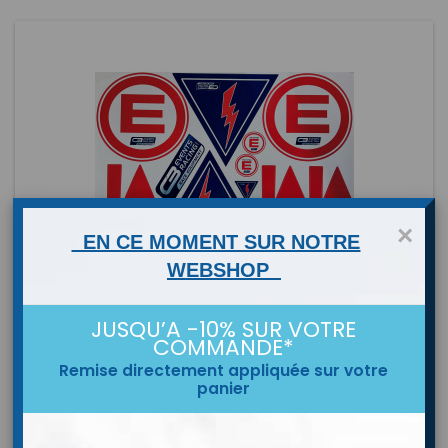
×
EN CE MOMENT SUR NOTRE
WEBSHOP
MARKE:
CB EVENTS
JUSQU’A -10% SUR VOTRE
PLANCHE AUTOCOLLANTS D'EXTINCTEUR CB EVENTS
COMMANDE*
RACING
Planche autocollante d'extincteur ultra complète se
Remise directement appliquée sur votre
composant de: 2x Autocollants extincteurs (2x grands + 2x
panier
petits) 2x Autocollants coupe circuit (2x grands + 1x petit) 6x
Preis
4,10 €
Flèches pour crochet de remorquage 1x Autocollants CB
Events
In den Warenkorb
