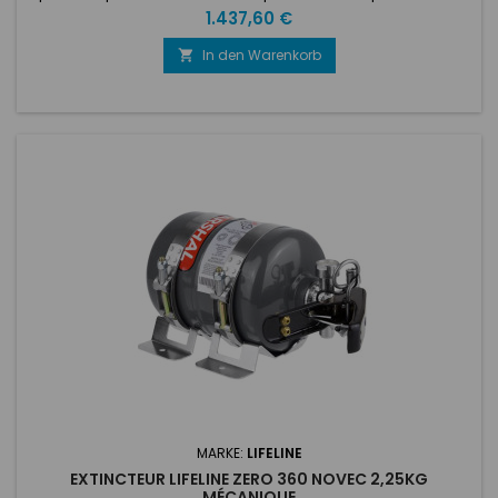
développement leader du marché de la norme 8865: 2015
Preis
1.437,60 €
de la FIA et a lancé le Zero 275. Le système complet, y
compris tous les accessoires, pèse moins de 3,5 kg, le
In den Warenkorb

cylindre compact rempli ne pèse que 2,6 kg et mesure 125
mm de diamètre...
MARKE:
LIFELINE
EXTINCTEUR LIFELINE ZERO 360 NOVEC 2,25KG
MÉCANIQUE