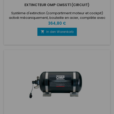
EXTINCTEUR OMP CMSST1 (CIRCUIT)
Système d'extinction (compartiment moteur et cockpit)
activé mécaniquement, bouteille en acier, complète avec
tubes, buses, bouteille en acier. 4,25 lt d'Ecolife. Special
Preis
364,80 €
Circuit
In den Warenkorb
