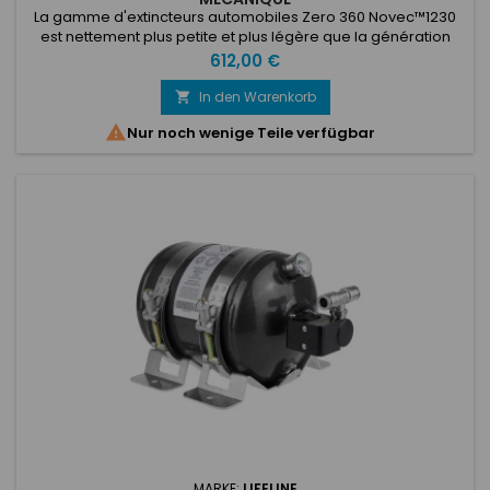
La gamme d'extincteurs automobiles Zero 360 Novec™1230
est nettement plus petite et plus légère que la génération
actuelle de systèmes à mousse certifiés par la FIA, offrant
Preis
612,00 €
ainsi un bien meilleur conditionnement dans les limites du
véhicule de compétition moderne. Offrant tous les
In den Warenkorb

avantages d'un système Zero 360 Novec™1230 mais

Nur noch wenige Teile verfügbar
positionné à un prix...
MARKE:
LIFELINE