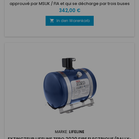
approuvé par MSUK / FIA et qui se décharge par trois buses
dans le compartiment moteur et deux dans le cockpit. La
Preis
342,00 €
bouteille en acier est remplie d'extincteur Zero 2020, un
extincteur à base d'eau qui a de superbes capacités
In den Warenkorb

d'extinction d'incendie. Fourni avec deux câbles de traction
pour le...
MARKE:
LIFELINE