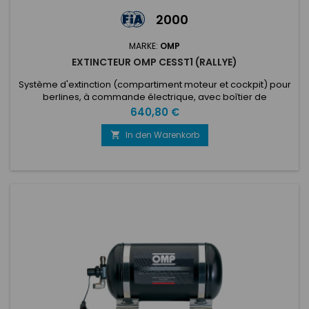
2000
MARKE:
OMP
EXTINCTEUR OMP CESST1 (RALLYE)
Système d'extinction (compartiment moteur et cockpit) pour
berlines, à commande électrique, avec boîtier de
commande, tubulure, gicleurs, bouteille en acier. 4,25 lt
Preis
640,80 €
Ecolife. Complet avec supports en acier inoxydable et pinces
de fixation. Diamètre 160 mm. Longueur 330 mm. Special Rally
In den Warenkorb
