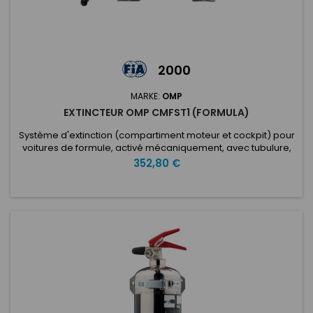
2000
MARKE:
OMP
EXTINCTEUR OMP CMFST1 (FORMULA)
Système d'extinction (compartiment moteur et cockpit) pour
voitures de formule, activé mécaniquement, avec tubulure,
buses, bouteille en acier. 2,8lt Ecolife. Complet avec supports
Preis
352,80 €
en acier inoxydable et pinces de fixation. Diamètre 130 mm.
Longueur 300 mm. Special Formula