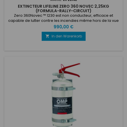
EXTINCTEUR LIFELINE ZERO 360 NOVEC 2,25KG
(FORMULA-RALLY-CIRCUIT)
Zero 360Novec ™ 1230 est non conducteur, efficace et
capable de lutter contre les incendies même hors de la vue
de la buse.Cela rend la gamme Zero 360 parfaite pour une
Preis
990,00 €
utilisation dans l'environnement professionnel du sport
automobile. En utilisant uniquement les meilleurs matériaux
In den Warenkorb

de construction et d'installation, la gamme Zero 360 dispose
d'un...