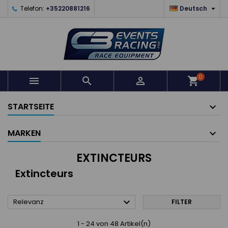

Telefon:
+35220881216
Deutsch
0



shopping_cart
STARTSEITE
MARKEN
EXTINCTEURS
Extincteurs

Relevanz
FILTER
1 - 24 von 48 Artikel(n)