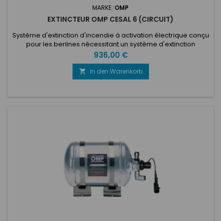
MARKE:
OMP
EXTINCTEUR OMP CESAL 6 (CIRCUIT)
Système d'extinction d'incendie à activation électrique conçu
pour les berlines nécessitant un système d'extinction
compact et performant. Le système CESAL6 2KG utilise 2 kg
Preis
936,00 €
d'agent propre FK-5-1-12. Le fluide est stocké dans une
bouteille en aluminium légère de 130 mm et offre des
In den Warenkorb

performances d'extinction optimales grâce à une buse et un
système de...