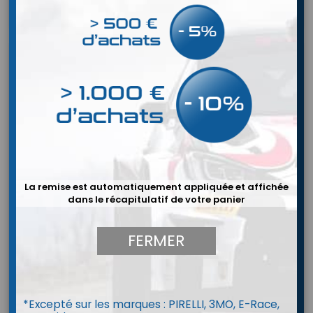
La remise est automatiquement appliquée et affichée
dans le récapitulatif de votre panier
FERMER
MARKE:
OMP
KIT D'AUTOCOLLANT COUPE CIRCUIT / EXTINCTEURS
OMP
Feuille d'autocollants assortis avec: crochets de
remorquage, autocollants d'extincteur et d'interrupteur
*Excepté sur les marques : PIRELLI, 3MO, E-Race,
principal.
Preis
5,52 €