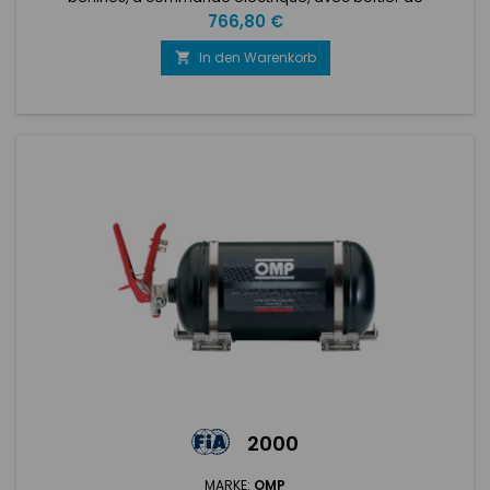
commande, tubulure, gicleurs, bouteille aluminium.4,25 lt
Preis
766,80 €
Ecolife. Complet avec supports en acier inoxydable et pinces
de fixation. Diamètre 160 mm. Longueur 315 mm. Special
In den Warenkorb

Circuit
2000
MARKE:
OMP