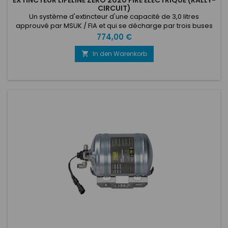
EXTINCTEUR LIFELINE ZERO 2020 FIRE ELECTRIQUE (RALLY-
CIRCUIT)
Un système d'extincteur d'une capacité de 3,0 litres
approuvé par MSUK / FIA et qui se décharge par trois buses
dans le compartiment moteur et deux dans le cockpit. La
Preis
774,00 €
bouteille en aluminium est remplie d'extincteur Zero 2020, un
extincteur à base d'eau qui a de superbes capacités
In den Warenkorb

d'extinction d'incendie. Fourni avec deux boutons poussoirs
et un boîtier...