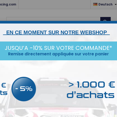
acing.com
Deutsch

EN CE MOMENT SUR NOTRE WEBSHOP
ZUBEHÖR
MOTEUR & TRANSMISSIONS
LIAISON AU 
JUSQU’A -10% SUR VOTRE COMMANDE*
CE
IDÉES CADEAUX
DESTOCKAGE
Remise directement appliquée sur votre panier
u
u
 gefunden
Sortie