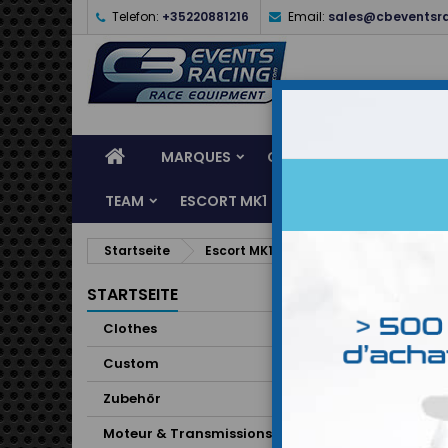
Telefon:
+35220881216
Email:
sales@cbeventsr
MARQUES
CASQUES
CLOTHES
TEAM
ESCORT MK1
KARTING
SERVI
Startseite
Escort MK1
Habitacle
Moye
Moye
STARTSEITE
Clothes
2 Artikel
Custom
Zubehör
Moteur & Transmissions