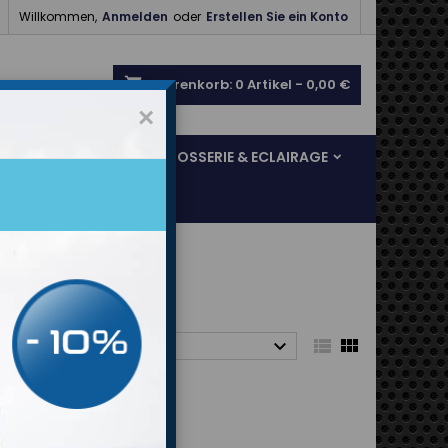

Willkommen,
Anmelden
oder
Erstellen Sie ein Konto
shopping_cart
Warenkorb:
0
Artikel - 0,00 €
×
SOL & FREINAGE
CARROSSERIE & ECLAIRAGE



rt nach:
Relevanz