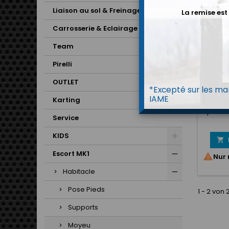
Liaison au sol & Freinage
La remise est
Carrosserie & Eclairage
Team
Pirelli
OUTLET
MOYEU
*Excepté sur les mar
ESC
IAME
Karting
Access
pour u
Service
sécuri
ce
KIDS
s'adapt

volant 
Escort MK1

Nur 
comp
sécu
Habitacle
volant B
en cas 
Pose Pieds
1 - 2 von 
vous é
impor
Supports
CE
adapt
Moyeu