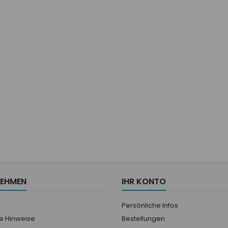
olants 6 trous...
NEHMEN
IHR KONTO
Persönliche Infos
he Hinweise
Bestellungen