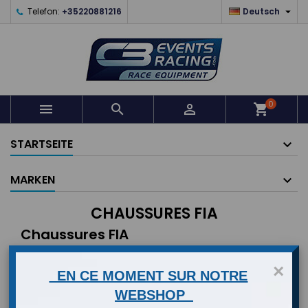

Telefon:
+35220881216
Deutsch
0



shopping_cart
STARTSEITE
MARKEN
CHAUSSURES FIA
Chaussures FIA
×

Relevanz
FILTER
EN CE MOMENT SUR NOTRE
WEBSHOP
1 - 12 von 12 Artikel(n)