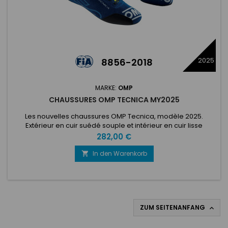
2025
8856-2018
MARKE:
OMP
CHAUSSURES OMP TECNICA MY2025
Les nouvelles chaussures OMP Tecnica, modèle 2025.
Extérieur en cuir suédé souple et intérieur en cuir lisse
résistant. Construction de semelle extérieure ultralégère
Preis
282,00 €
pour une sensation directe de la pédale et une meilleure
protection du pied. Renfort sur la pointe et soufflet arrière
In den Warenkorb

confortable. Design bicolore moderne.
ZUM SEITENANFANG
