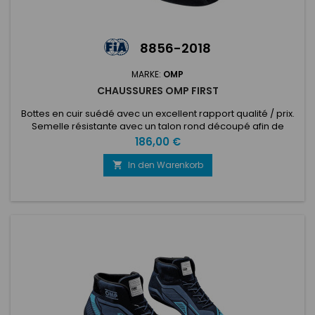
8856-2018
MARKE:
OMP
CHAUSSURES OMP FIRST
Bottes en cuir suédé avec un excellent rapport qualité / prix.
Semelle résistante avec un talon rond découpé afin de
faciliter la rotation des pieds pendant la conduite. Bande
Preis
186,00 €
velcro sur la cheville pour un meilleur ajustement, tissu tricoté
noir intérieur. Renforts sur la pointe.NOUVELLE NORME FIA
In den Warenkorb

8856-2018La FIA augmente la sécurité dans le sport...