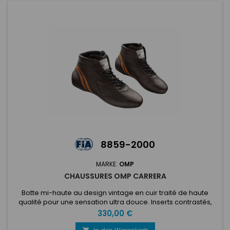
8859-2000
MARKE:
OMP
CHAUSSURES OMP CARRERA
Botte mi-haute au design vintage en cuir traité de haute
qualité pour une sensation ultra douce. Inserts contrastés,
fermeture à lacets, avec une semelle en caoutchouc
Preis
330,00 €
fabriquée à la main résistante aux hydrocarbures.Logo en
cuir embossé. HOLOGATION FIA 8856-2018