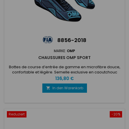
8856-2018
MARKE:
OMP
CHAUSSURES OMP SPORT
Bottes de course d’entrée de gamme en microfibre douce,
confortable et légère. Semelle exclusive en caoutchouc
antidérapant résistant inspirée des pneus de la voiture
Preis
136,80 €
(adhérence élevée dans toutes les conditions et résistance
à long terme). Cheville en forme avec soufflet arrière pour
In den Warenkorb

augmenter le confort et faciliter le mouvement. La
technologie de...
Reduziert
-20%