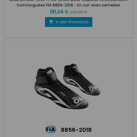
homologuées FIA 8856-2018 - En cuir avec semelles
caoutchouc anti dérapante ''Three Direction Grip''
Preis
Verkaufspreis
191,04 €
238,80 €
garantissant une adhérance maximale.
In den Warenkorb

8856-2018