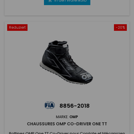
In den Warenkorb

Reduziert
-20%
8856-2018
MARKE:
OMP
CHAUSSURES OMP CO-DRIVER ONE TT
Bottines OMP One TT Co-Driver pour Copilote et Mécanicien