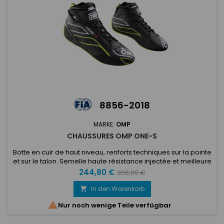
8856-2018
MARKE:
OMP
CHAUSSURES OMP ONE-S
Botte en cuir de haut niveau, renforts techniques sur la pointe
et sur le talon. Semelle haute résistance injectée et meilleure
adhérence. Sangle velcro pour un meilleur ajustement de la
Preis
Verkaufspreis
244,80 €
306,00 €
cheville. Semelle intérieure avec renfort de plaque pour une
sensibilité maximale et une réduction de la contrainte sur les
In den Warenkorb

pieds. Lacets fins pour un glissement élevé et...

Nur noch wenige Teile verfügbar