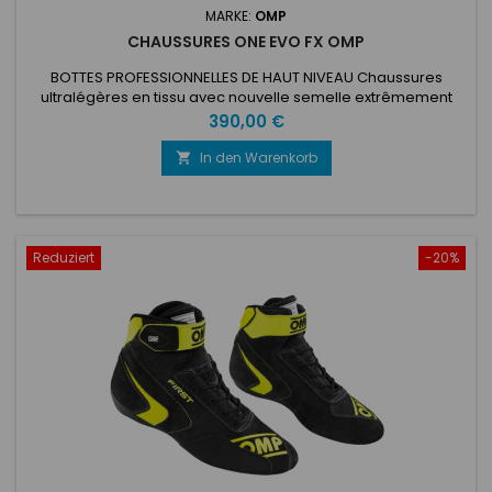
MARKE:
OMP
CHAUSSURES ONE EVO FX OMP
BOTTES PROFESSIONNELLES DE HAUT NIVEAU Chaussures
ultralégères en tissu avec nouvelle semelle extrêmement
fine de nouvelle génération. Bride velcro en cuir, renforts sur
Preis
390,00 €
la pointe et à l'arrière.
In den Warenkorb

Reduziert
-20%