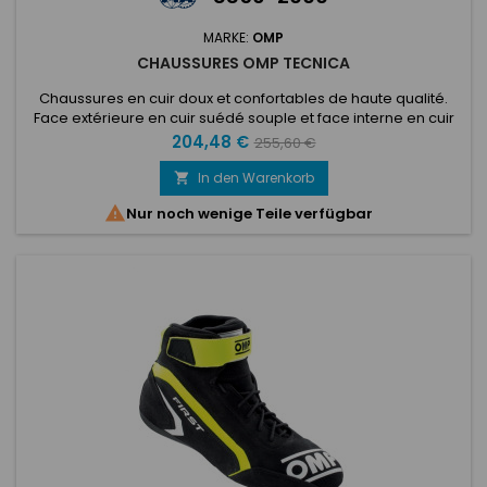
MARKE:
OMP
CHAUSSURES OMP TECNICA
Chaussures en cuir doux et confortables de haute qualité.
Face extérieure en cuir suédé souple et face interne en cuir
lisse résistant. Construction de semelle extérieure ultralégère
Preis
Verkaufspreis
204,48 €
255,60 €
pour une sensation de pédale directe et une meilleure
protection du pied. Renfort sur la pointe et soufflet arrière
In den Warenkorb

confortable. Design bicolore moderne.

Nur noch wenige Teile verfügbar