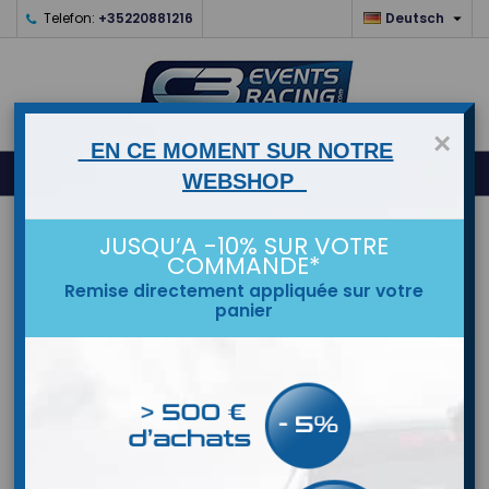

Telefon:
+35220881216
Deutsch
×
EN CE MOMENT SUR NOTRE
0



shopping_cart
WEBSHOP
STARTSEITE
JUSQU’A -10% SUR VOTRE
COMMANDE*
MARKEN
Remise directement appliquée sur votre
panier