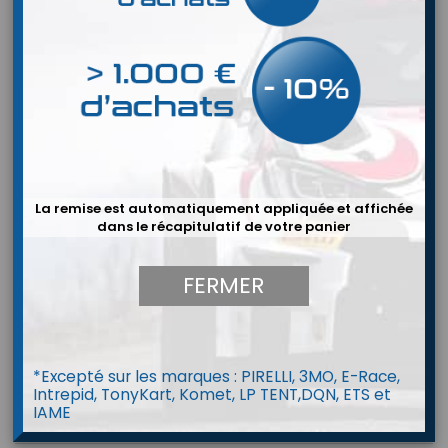
La remise est automatiquement appliquée et affichée
dans le récapitulatif de votre panier
FERMER


*Excepté sur les marques : PIRELLI, 3MO, E-Race,
Intrepid, TonyKart, Komet, LP TENT,DQN, ETS et
IAME
SOLO 2 DL RPM/EXT.PW CABLE 2.0M