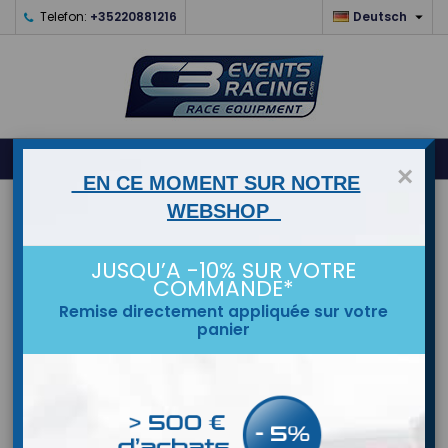

Telefon:
+35220881216
Deutsch
0



shopping_cart
×
EN CE MOMENT SUR NOTRE
STARTSEITE
WEBSHOP
MARKEN
JUSQU’A -10% SUR VOTRE
COMMANDE*
Remise directement appliquée sur votre
panier