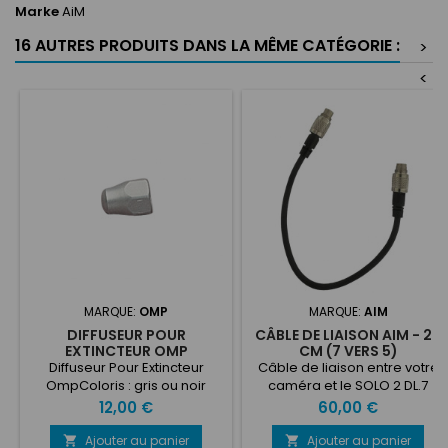
Marke
AiM
16 AUTRES PRODUITS DANS LA MÊME CATÉGORIE :
>
<
MARQUE:
OMP
MARQUE:
AIM
DIFFUSEUR POUR
CÂBLE DE LIAISON AIM - 20
EXTINCTEUR OMP
CM (7 VERS 5)
Diffuseur Pour Extincteur
Câble de liaison entre votre
OmpColoris : gris ou noir
caméra et le SOLO 2 DL.7
pins vers 5 pinsLongueur
Prix
Prix
12,00 €
60,00 €
22.5cm
Ajouter au panier
Ajouter au panier

