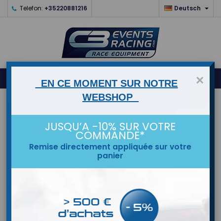

Telefon:
+35220881216
Deutsch
0



shopping_cart
×
EN CE MOMENT SUR NOTRE
WEBSHOP
STARTSEITE
JUSQU’A -10% SUR VOTRE
MARKEN
COMMANDE*
Remise directement appliquée sur votre
panier