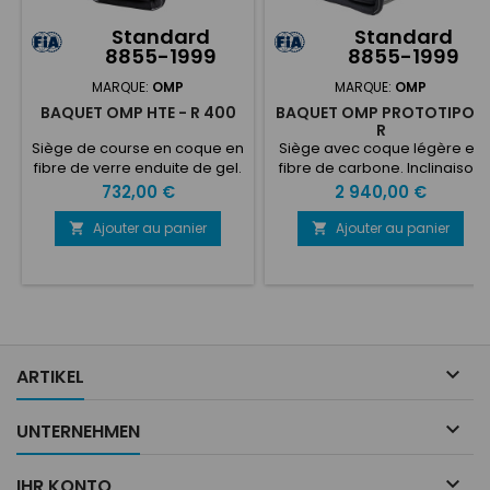
Standard
Standard
8855-1999
8855-1999
MARQUE:
OMP
MARQUE:
OMP
BAQUET OMP HTE - R 400
BAQUET OMP PROTOTIPO -
R
Siège de course en coque en
Siège avec coque légère en
fibre de verre enduite de gel.
fibre de carbone. Inclinaison
Grandes fentes pour harnais
du dossier spécifique aux
Prix
Prix
732,00 €
2 940,00 €
d'épaule pour s'adapter aux
voitures GT. Grandes fentes
différentes hauteurs.
pour harnais d'épaule pour
Ajouter au panier
Ajouter au panier


Coussinets latéraux de
différentes hauteurs.
hauteur moyenne pour un
Coussinets latéraux hauts
soutien latéral des jambes.
pour un soutien latéral des
Dossier, base et coussin de
jambes pour une meilleure
jambe amovibles pour un
protection. Coussins de tête,
confort d'assise individuel
de dossier, latéraux et de
maximal. Rembourré
base amovibles, repose-

ARTIKEL
entièrement en matériau
jambes fendus pour
AIRTEX hautement...
permettre un...

UNTERNEHMEN

IHR KONTO