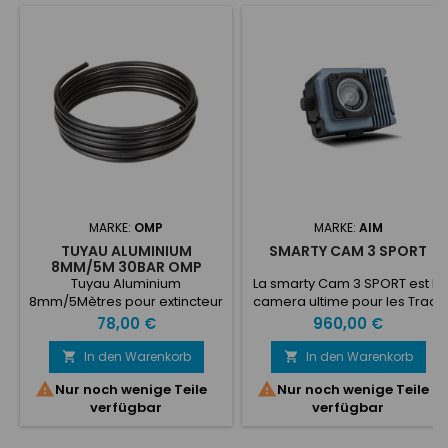
MARKE:
OMP
MARKE:
AIM
TUYAU ALUMINIUM
SMARTY CAM 3 SPORT
8MM/5M 30BAR OMP
Tuyau Aluminium
La smarty Cam 3 SPORT est la
8mm/5Mètres pour extincteur
camera ultime pour les Track
Omp, Sparco, ... 30 bar / 435
Days - Karting et courses en
Preis
Preis
78,00 €
960,00 €
PSI -40°C à +80°C
tout genres
Description: https://www.aim-
In den Warenkorb
In den Warenkorb


sportline.com/en/products/


Nur noch wenige Teile
Nur noch wenige Teile
3-sport/index.htm
verfügbar
verfügbar
Specifications techniques de
la Smarty Cam 3 Sport
Câblage de 4 mètres