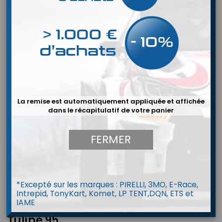
La remise est automatiquement appliquée et affichée
dans le récapitulatif de votre panier
FERMER
*Excepté sur les marques : PIRELLI, 3MO, E-Race,
Intrepid, TonyKart, Komet, LP TENT,DQN, ETS et
IAME
Volant OMP 3 Branches Ø350mm
Tulipé 95