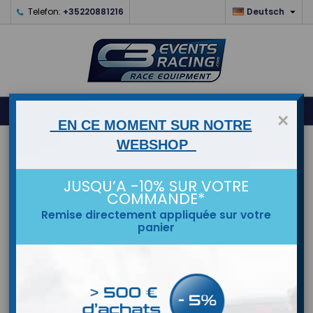

Telefon:
+35220881216
Deutsch
0



shopping_cart
×
EN CE MOMENT SUR NOTRE
WEBSHOP
STARTSEITE
MARKEN
JUSQU’A -10% SUR VOTRE
COMMANDE*
Remise directement appliquée sur votre
panier