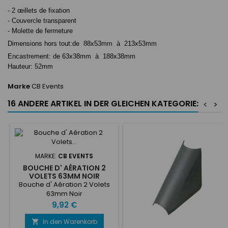
- 2 œillets de fixation
- Couvercle transparent
- Molette de fermeture
Dimensions hors tout:de 88x53mm à 213x53mm
Encastrement: de 63x38mm à 188x38mm
Hauteur: 52mm
Marke
CB Events
16 ANDERE ARTIKEL IN DER GLEICHEN KATEGORIE:
<
>
MARKE:
CB EVENTS
BOUCHE D' AÉRATION 2
VOLETS 63MM NOIR
Bouche d' Aération 2 Volets
63mm Noir
Preis
9,92 €
In den Warenkorb
