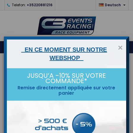

Telefon:
+35220881216
Deutsch
0
×



shopping_cart
EN CE MOMENT SUR NOTRE
WEBSHOP
STARTSEITE
JUSQU’A -10% SUR VOTRE
MARKEN
COMMANDE*
Remise directement appliquée sur votre
panier