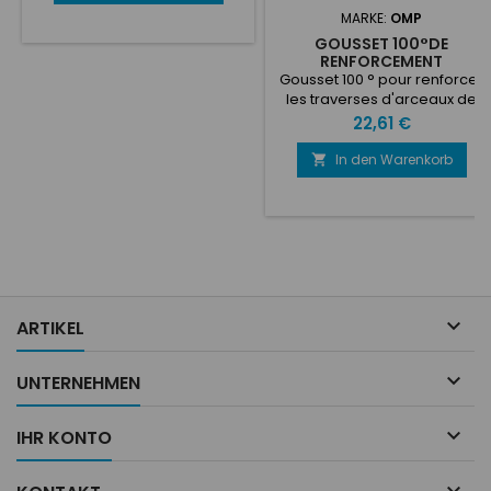
MARKE:
OMP
GOUSSET 100°DE
RENFORCEMENT
Gousset 100 ° pour renforcer
les traverses d'arceaux de
diamètre 40 mm. Epaisseur:
Preis
22,61 €
1,5 mm.
In den Warenkorb


ARTIKEL

UNTERNEHMEN

IHR KONTO