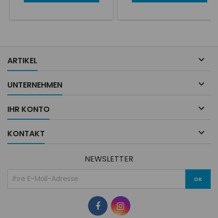
des trains, efficacité
des trains, efficacité
constante même dans les
constante même dans les
pires conditions sont parmi
pires conditions sont parmi
les avantages du B6. Cet
les avantages du B6. Cet
amortisseur est, outre sa
amortisseur est, outre sa
vocation sportive, un
vocation sportive, un
amortisseur de premier choix
amortisseur de premier choix

ARTIKEL
sur le plan de la sécurité. Par
sur le plan de la sécurité. Par
rapport à la configuration
rapport à la configuration
d’origine,...
d’origine,...

UNTERNEHMEN

IHR KONTO

KONTAKT
NEWSLETTER