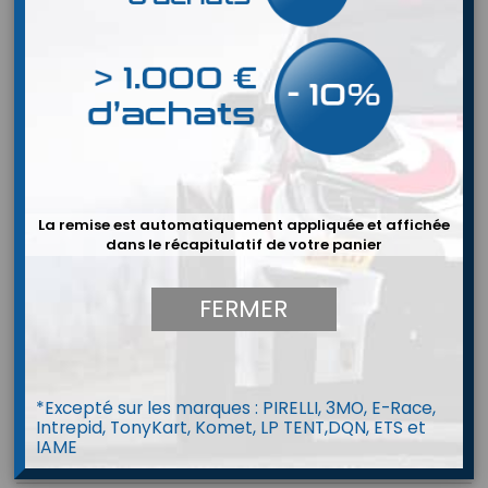
La remise est automatiquement appliquée et affichée
dans le récapitulatif de votre panier
FERMER
*Excepté sur les marques : PIRELLI, 3MO, E-Race,
Intrepid, TonyKart, Komet, LP TENT,DQN, ETS et
IAME
Amortisseurs BILSTEIN Escort RS2000