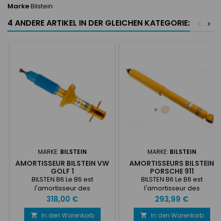
Marke
Bilstein
4 ANDERE ARTIKEL IN DER GLEICHEN KATEGORIE:
<
>
MARKE:
BILSTEIN
MARKE:
BILSTEIN
AMORTISSEUR BILSTEIN VW
AMORTISSEURS BILSTEIN
GOLF 1
PORSCHE 911
BILSTEN B6 Le B6 est
BILSTEN B6 Le B6 est
l'amortisseur des
l'amortisseur des
conducteurs sportifs qui
conducteurs sportifs qui
Preis
Preis
318,00 €
293,99 €
privilégient la
privilégient la
discrétion.Excellent guidage
discrétion.Excellent guidage
In den Warenkorb
In den Warenkorb

