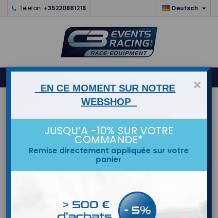

Telefon:
+35220881216
Deutsch
0



shopping_cart
×
EN CE MOMENT SUR NOTRE
WEBSHOP
STARTSEITE
MARKEN
JUSQU’A -10% SUR VOTRE
COMMANDE*
Remise directement appliquée sur votre
panier