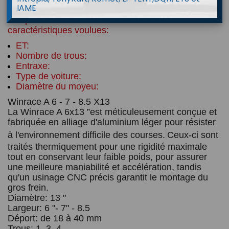
IAME
Afin de commander vos jantes, nous vous invitons a 
indiquer dans la case PERSONNALISATION vos 
caractéristiques voulues: 
ET: 
Nombre de trous:
Entraxe:
Type de voiture:
Diamètre du moyeu:
Winrace A 6 - 7 - 8.5 X13
La Winrace A 6x13 ”est méticuleusement conçue et 
fabriquée en alliage d'aluminium léger pour résister 
à l'environnement difficile des courses.
Ceux-ci sont 
traités thermiquement pour une rigidité maximale 
tout en conservant leur faible poids, pour assurer 
une meilleure maniabilité et accélération, tandis 
qu'un usinage CNC précis garantit le montage du 
gros frein.
Diamètre: 13 "
Largeur: 6 "- 7" - 8.5
Déport: de 18 à 40 mm
Trous: 1, 3, 4