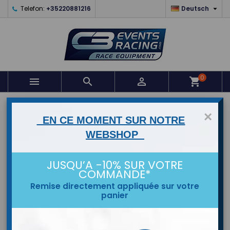

Telefon:
+35220881216
Deutsch
0



shopping_cart
STARTSEITE
×
EN CE MOMENT SUR NOTRE
MARKEN
WEBSHOP
JUSQU’A -10% SUR VOTRE
COMMANDE*
Remise directement appliquée sur votre
panier