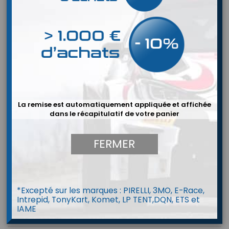
La remise est automatiquement appliquée et affichée
dans le récapitulatif de votre panier
FERMER


*Excepté sur les marques : PIRELLI, 3MO, E-Race,
Intrepid, TonyKart, Komet, LP TENT,DQN, ETS et
IAME
Combinaison P1 MARSHAL