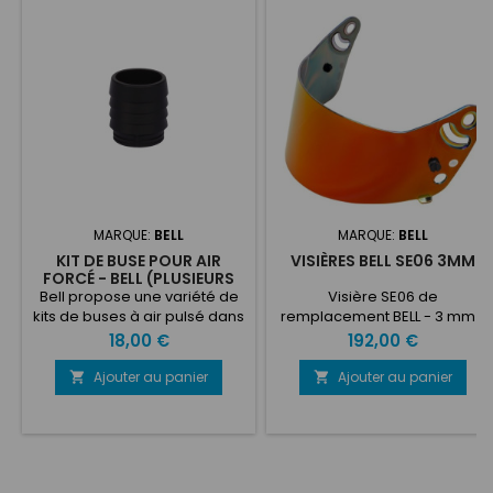
MARQUE:
BELL
MARQUE:
BELL
KIT DE BUSE POUR AIR
VISIÈRES BELL SE06 3MM
FORCÉ - BELL (PLUSIEURS
INCLINAISONS)
Bell propose une variété de
Visière SE06 de
kits de buses à air pulsé dans
remplacement BELL - 3 mm -
les variantes traditionnelles
pour convenir aux casques :
Prix
Prix
18,00 €
192,00 €
de taille standard V05, V05 20
HP6, HP6 RD, HP6 RALLY GT6
degrés, V05 45 degrés et V05
Carbon, GT6 RD Carbon, GT6
Ajouter au panier
Ajouter au panier


90 degrés
Rally Carbon, GT6 PRO, GT6
Rally PRO Touts les visières
sont AS/AF -&gt; Anti Scratch /
Anti Fog Disponible dans les
couleurs suivantes : Regular