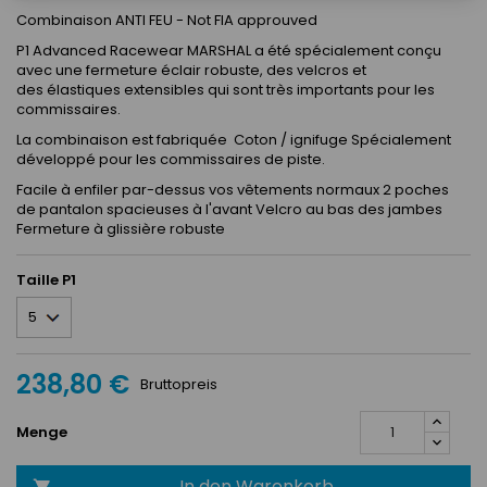
Combinaison ANTI FEU - Not FIA approuved
P1 Advanced Racewear MARSHAL a été spécialement conçu
avec une fermeture éclair robuste, des velcros et
des élastiques extensibles qui sont très importants pour les
commissaires.
La combinaison est fabriquée Coton / ignifuge Spécialement
développé pour les commissaires de piste.
Facile à enfiler par-dessus vos vêtements normaux 2 poches
de pantalon spacieuses à l'avant Velcro au bas des jambes
Fermeture à glissière robuste
Taille P1
238,80 €
Bruttopreis
Menge
In den Warenkorb