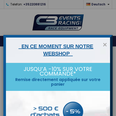

Telefon:
+35220881216
Deutsch
0



shopping_cart
×
EN CE MOMENT SUR NOTRE
WEBSHOP
STARTSEITE
MARKEN
JUSQU’A -10% SUR VOTRE
COMMANDE*
Remise directement appliquée sur votre
panier