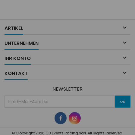
(AS/AF) : clair, fumé, foncé
Mirror (AS/AF) : silver, gold,
blue, pink-red,...

ARTIKEL

UNTERNEHMEN

IHR KONTO

KONTAKT
NEWSLETTER
© Copyright 2026 CB Events Racing sarl. All Rights Reserved.