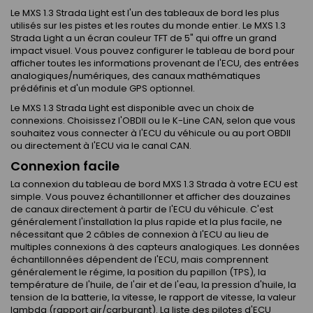
Le MXS 1.3 Strada Light est l'un des tableaux de bord les plus
utilisés sur les pistes et les routes du monde entier. Le MXS 1.3
Strada Light a un écran couleur TFT de 5" qui offre un grand
impact visuel. Vous pouvez configurer le tableau de bord pour
afficher toutes les informations provenant de l'ECU, des entrées
analogiques/numériques, des canaux mathématiques
prédéfinis et d'un module GPS optionnel.
Le MXS 1.3 Strada Light est disponible avec un choix de
connexions. Choisissez l'OBDII ou le K-Line CAN, selon que vous
souhaitez vous connecter à l'ECU du véhicule ou au port OBDII
ou directement à l'ECU via le canal CAN.
Connexion facile
La connexion du tableau de bord MXS 1.3 Strada à votre ECU est
simple. Vous pouvez échantillonner et afficher des douzaines
de canaux directement à partir de l'ECU du véhicule. C'est
généralement l'installation la plus rapide et la plus facile, ne
nécessitant que 2 câbles de connexion à l'ECU au lieu de
multiples connexions à des capteurs analogiques. Les données
échantillonnées dépendent de l'ECU, mais comprennent
généralement le régime, la position du papillon (TPS), la
température de l'huile, de l'air et de l'eau, la pression d'huile, la
tension de la batterie, la vitesse, le rapport de vitesse, la valeur
lambda (rapport air/carburant). La liste des pilotes d'ECU