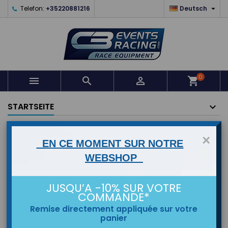

Telefon:
+35220881216
Deutsch
0



shopping_cart
STARTSEITE
MARKEN
×
EN CE MOMENT SUR NOTRE
WEBSHOP
JUSQU’A -10% SUR VOTRE
COMMANDE*
Remise directement appliquée sur votre
panier