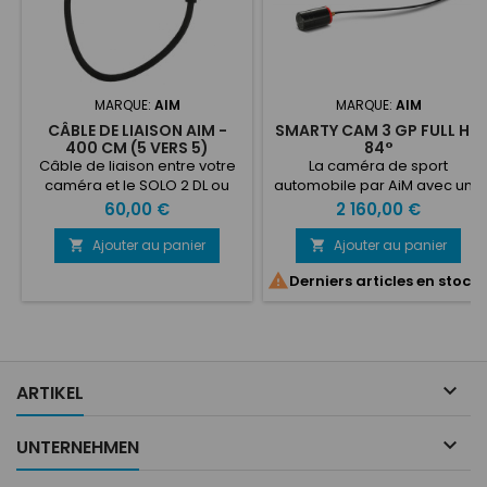
MARQUE:
AIM
MARQUE:
AIM
CÂBLE DE LIAISON AIM -
SMARTY CAM 3 GP FULL HD
400 CM (5 VERS 5)
84°
Câble de liaison entre votre
La caméra de sport
caméra et le SOLO 2 DL ou
automobile par AiM avec une
HUB.5 pins vers 5
coque renforcée conçue
Prix
Prix
60,00 €
2 160,00 €
pinsLongueur 400cm
pour les voitures de tourisme,
les prototypes, les UTV et les
Ajouter au panier
Ajouter au panier


motos. Full HD

Derniers articles en stock
Main: https://www.aim-
sportline.com/en/products/
3-gp/index.htm User
Guide: https://www.aim-
sportline.com/download/do
Technical Sheet:...

ARTIKEL

UNTERNEHMEN