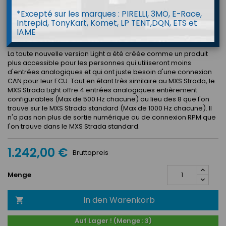
*Excepté sur les marques : PIRELLI, 3MO, E-Race,
Le MXS 1.3 Strada Light avec Race Icons est une variante de l'un
Intrepid, TonyKart, Komet, LP TENT,DQN, ETS et
des écrans de tableau de bord les plus utilisés sur les pistes et
IAME
les routes du monde entier, le MXS 1.3.
La toute nouvelle version Light a été créée comme un produit
plus accessible pour les personnes qui utiliseront moins
d'entrées analogiques et qui ont juste besoin d'une connexion
CAN pour leur ECU. Tout en étant très similaire au MXS Strada, le
MXS Strada Light offre 4 entrées analogiques entièrement
configurables (Max de 500 Hz chacune) au lieu des 8 que l'on
trouve sur le MXS Strada standard (Max de 1000 Hz chacune). Il
n'a pas non plus de sortie numérique ou de connexion RPM que
l'on trouve dans le MXS Strada standard.
1.242,00 €
Bruttopreis
Menge
In den Warenkorb

Auf Lager ! (Menge : 3)