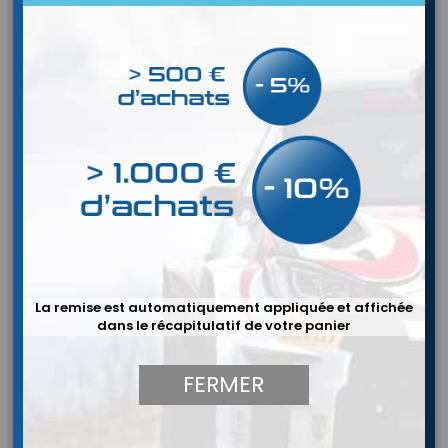
La remise est automatiquement appliquée et affichée
dans le récapitulatif de votre panier


FERMER
AiM MXS 1.3 Strada Light 5" TFT Dash
Display (race icons)