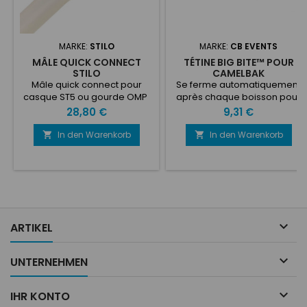
MARKE:
STILO
MARKE:
CB EVENTS
MÂLE QUICK CONNECT
TÉTINE BIG BITE™ POUR
STILO
CAMELBAK
Mâle quick connect pour
Se ferme automatiquement
casque ST5 ou gourde OMP
après chaque boisson pour
éliminer les gouttes gênantes
Preis
Preis
28,80 €
9,31 €
Conception brevetée en
silicone d'une seule pièce
In den Warenkorb
In den Warenkorb


S'adapte à tous les réservoirs
CamelBakLa couleur est
variable en fonction du stock
disponible.

ARTIKEL

UNTERNEHMEN

IHR KONTO