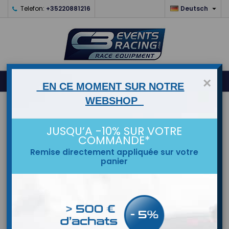

Telefon:
+35220881216
Deutsch
0



shopping_cart
×
EN CE MOMENT SUR NOTRE
WEBSHOP
STARTSEITE
JUSQU’A -10% SUR VOTRE
MARKEN
COMMANDE*
Remise directement appliquée sur votre
panier