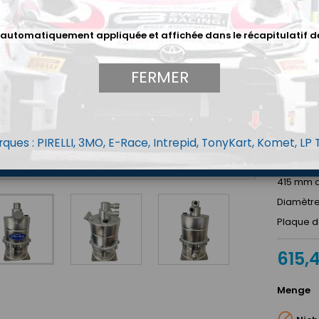
en matiè
Les racco
 automatiquement appliquée et affichée dans le récapitulatif d
La sorti
des adap
FERMER
recomman
car le pl
réduit to
Maintenan
vérificat
ques : PIRELLI, 3MO, E-Race, Intrepid, TonyKart, Komet, LP
Dash 8 o
suppléme
415 mm d
Diamètr
Plaque d
615,
Menge
