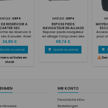
MARQUE:
GRP4
MARQUE:
GRP4
M
 DE RESERVOIR A
REPOSE PIEDS
MOYEU
CARTER SEC
NAVIGATEUR EN ALLIAGE
ESCO
orme de réservoir à
Repose-pieds navigateur
Access
 sec à souder. Acier
en alliage Conçu avec des
pour un
i offrant un design
bords pliés et des trous, il
sécuris
Prix
Prix
34,80 €
68,74 €
uper résistant. Trous
en fait le meilleur sur le
ce
pour plus de solidité
marché. Repose-pieds en
s'adapt
Ajouter au panier
Ajouter au panier


e légèreté. Équipé
alliage de forme légère,
volant d

niers articles en
Der
us captifs M8. Pour
avec lèvre pliée pour
comp
stock
venir à tous nos
garder la saleté à l’intérieur.
sécur
irs d'huile à carter
360 mm de large. 260 mm
volant B
sec.
de haut. 330 mm de
en cas d
profondeur.
vous év
impor
CEE
NEHMEN
IHR KONTO
adapta
vo
Persönliche Infos
he Hinweise
Bestellungen