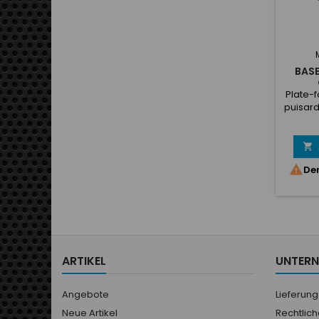
BASE
Plate-f
puisard
embout
léger s
évasés 

et d

Der
d'écro
con
réservo
ARTIKEL
UNTER
Angebote
Lieferung
Neue Artikel
Rechtlic