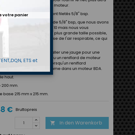
re de protection pour votre moteur.
rds d'entrée et de sortie sont filetés 5/8" bsp.
e votre panier
e du reniflard est également de 5/8" bsp, que nous avons
tateurs pour Dash 12, Dash 10 mais nous vous
dons de garder cela à la plus grande taille possible,
us gros tuyau ralentit la vitesse de l'air respirable, ce qui
ut siphonnage d'huile.
t avec la possibilité d'installer une jauge pour une
ion facile du niveau d'huile ou un reniflard de moteur
 TENT,DQN, ETS et
u Dash 10 supplémentaire lorsqu'un reniflard
ntaire est nécessaire comme dans un moteur BDA.
e haut.
e 200 mm.
e base 215 mm x 215 mm.
48 €
Bruttopreis
In den Warenkorb
