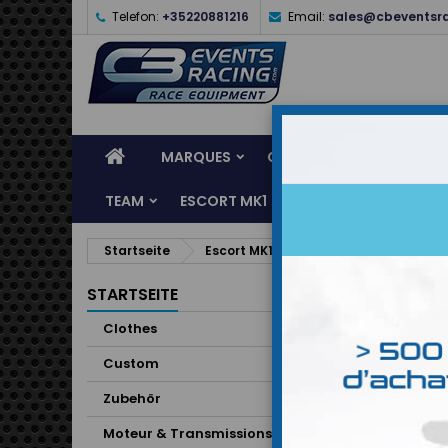
Telefon:
+35220881216
Email:
sales@cbeventsr
MARQUES
CASQUES
CLOTHES
TEAM
ESCORT MK1
KARTING
SERVI
Startseite
Escort MK1
RESERVOIR D' HUILE 6
STARTSEITE
Clothes
Custom
Zubehör
Moteur & Transmissions