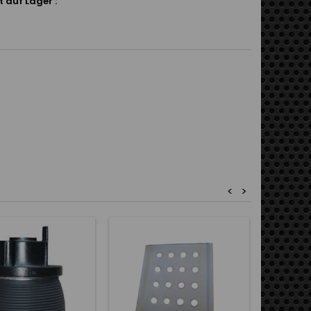
 auf Lager :
<
>