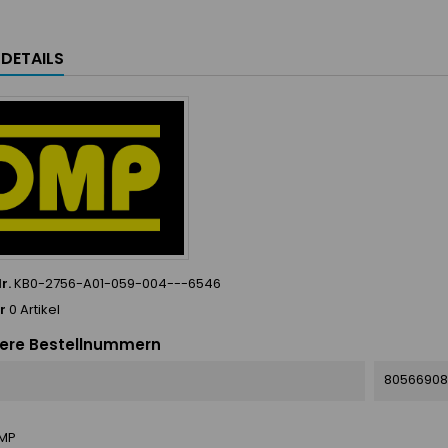
LDETAILS
r.
KB0-2756-A01-059-004---6546
r
0 Artikel
ere Bestellnummern
80566908
MP