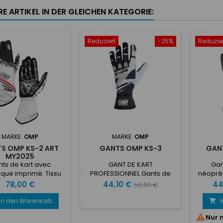
E ARTIKEL IN DER GLEICHEN KATEGORIE:
Reduziert
-25%
Reduzier
MARKE:
OMP
MARKE:
OMP
S OMP KS-2 ART
GANTS OMP KS-3
GAN
MY2025
ts de kart avec
GANT DE KART
Gan
que imprimé. Tissu
PROFESSIONNEL Gants de
néoprèn
er en polyester
karting en tissu strech
et a
Preis
Preis
Verkaufspreis
Pre
78,00 €
44,10 €
44
58,80 €
sible et paume en
résistant et confortable.
néoprè
houc silicone pour
Paume en cuir synthétique
caoutc
In den Warenkorb

illeure adhérence.
avec inserts en caoutchouc
Arrêt d

Nur 
lastique au poignet
siliconé pour une meilleure
Mot