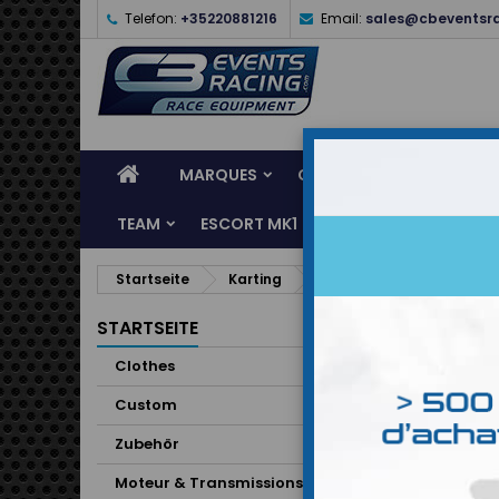
Telefon:
+35220881216
Email:
sales@cbeventsr
MARQUES
CASQUES
CLOTHES
TEAM
ESCORT MK1
KARTING
SERVI
Startseite
Karting
Equipements
Gants
STARTSEITE
Clothes
Custom
Zubehör
Moteur & Transmissions