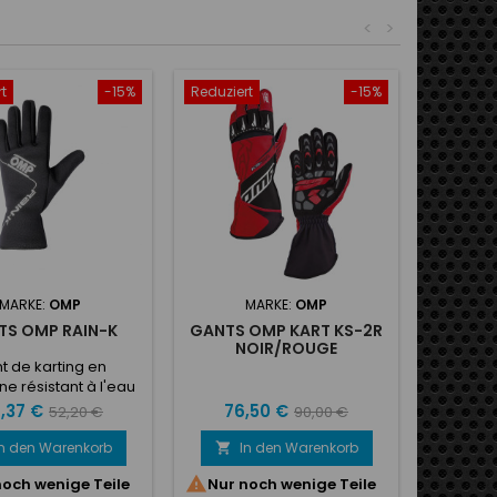
<
>
t
-15%
Reduziert
-15%
MARKE:
OMP
MARKE:
OMP
TS OMP RAIN-K
GANTS OMP KART KS-2R
NOIR/ROUGE
t de karting en
e résistant à l'eau
u vent. Paume en
is
Verkaufspreis
Preis
Verkaufspreis
,37 €
76,50 €
52,20 €
90,00 €
ne avec inserts en
houc antidérapant.
In den Warenkorb
In den Warenkorb

e poignet élastique.

noch wenige Teile
Nur noch wenige Teile
if blanc au dos