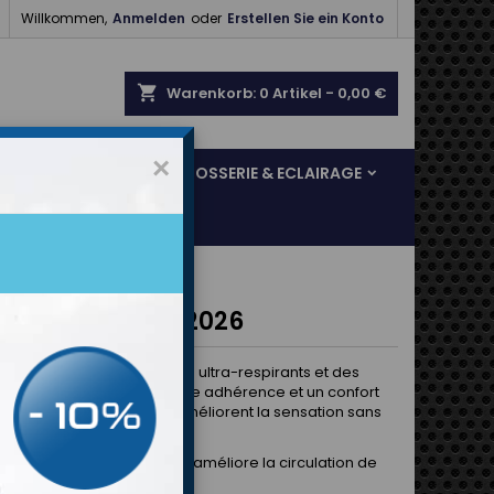

Willkommen,
Anmelden
oder
Erstellen Sie ein Konto
shopping_cart
Warenkorb:
0
Artikel - 0,00 €
×
SOL & FREINAGE
CARROSSERIE & ECLAIRAGE
s OMP KS-3 MY2026
 KS-3 combinent des tissus ultra-respirants et des
réformés pour une meilleure adhérence et un confort
Ils réduisent la fatigue et améliorent la sensation sans
ttre la durabilité.
AirFlow à texture grain de riz améliore la circulation de
chnologie AirFlow).