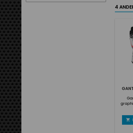
4 ANDER
GANT
Gan
graphi
lég
exten
caoutc

une me
Bande é