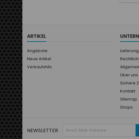
p
l'aj
extérie
paum
sensat
volan
ARTIKEL
UNTER
dispo
Angebote
Lieferung
Neue Artikel
Rechtlic
Verkaufshits
Allgemei
Über uns
Sichere 
Kontakt
Sitemap
Shops
NEWSLETTER