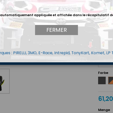
Paume lé
Forme er
 automatiquement appliquée et affichée dans le récapitulatif d
mouveme
Coutures
maximal
FERMER
Coupe dr
Disponibl
ques : PIRELLI, 3MO, E-Race, Intrepid, TonyKart, Komet, LP
Taille O
Farbe
Schwarz
No
/
Or
flu
61,2
Menge