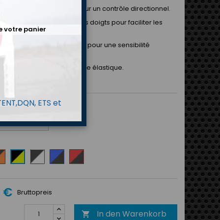
gère et très adhérente pour un contrôle directionnel.
gonomique préformée des doigts pour faciliter les
e votre panier
nts.
 externes avec fourchettes pour une sensibilité
e.
oite au poignet avec bande élastique.
e en tailles adulte et junior.
 TENT,DQN, ETS et
MP
ir
Noir/Blanc
Bleu
Rouge/Noir
Noir/Jaune
/
fluo
ange
Noir
o
0 €
Bruttopreis
In den Warenkorb
