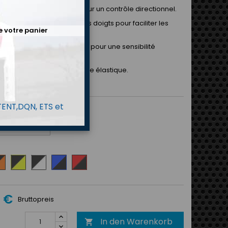
gère et très adhérente pour un contrôle directionnel.
gonomique préformée des doigts pour faciliter les
e votre panier
nts.
 externes avec fourchettes pour une sensibilité
e.
oite au poignet avec bande élastique.
e en tailles adulte et junior.
 TENT,DQN, ETS et
MP
ir
Noir/Jaune
Noir/Blanc
Bleu
Rouge/Noir
fluo
/
ange
Noir
o
0 €
Bruttopreis
In den Warenkorb
