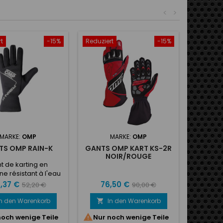
<
>
t
-15%
Reduziert
-15%
MARKE:
OMP
MARKE:
OMP
TS OMP RAIN-K
GANTS OMP KART KS-2R
NOIR/ROUGE
t de karting en
e résistant à l'eau
u vent. Paume en
is
Verkaufspreis
Preis
Verkaufspreis
,37 €
76,50 €
52,20 €
90,00 €
ne avec inserts en
houc antidérapant.
In den Warenkorb
In den Warenkorb

e poignet élastique.

noch wenige Teile
Nur noch wenige Teile
if blanc au dos