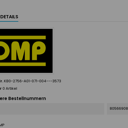
LDETAILS
r.
KB0-2756-A01-071-004---3573
r
0 Artikel
ere Bestellnummern
80566908
MP