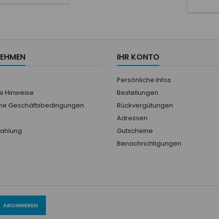
our améliorer
adhérence. Poignet
ustement. Coutures
élastique pour plus de
ures et matériau de
confort et protection en
e mince pour une
caoutchouc sur les
ion maximale sur le
articulations.
t. Design moderne
NEHMEN
IHR KONTO
nible en plusieurs
couleurs.
Persönliche Infos
he Hinweise
Bestellungen
ne Geschäftsbedingungen
Rückvergütungen
Adressen
Zahlung
Gutscheine
Benachrichtigungen