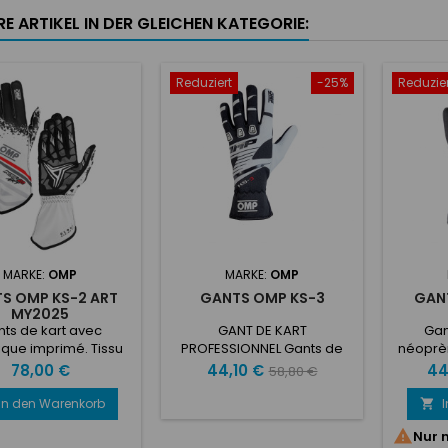
E ARTIKEL IN DER GLEICHEN KATEGORIE:
Reduziert
-25%
Reduzier
MARKE:
OMP
MARKE:
OMP
S OMP KS-2 ART
GANTS OMP KS-3
GAN
MY2025
ts de kart avec
GANT DE KART
Gan
que imprimé. Tissu
PROFESSIONNEL Gants de
néoprèn
er en polyester
karting en tissu strech
et a
Preis
Preis
Verkaufspreis
Pre
78,00 €
44,10 €
44
58,80 €
sible et paume en
résistant et confortable.
néoprè
houc silicone pour
Paume en cuir synthétique
caoutc
In den Warenkorb

illeure adhérence.
avec inserts en caoutchouc
Arrêt d

Nur 
lastique au poignet
siliconé pour une meilleure
Mot