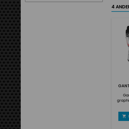
4 ANDER
GANT
Gan
graphi
lég
exten
caoutc

une me
Bande é