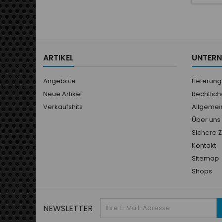
p
l'aj
extérie
paum
sensat
volan
ARTIKEL
UNTER
dispo
Angebote
Lieferung
Neue Artikel
Rechtlic
Verkaufshits
Allgemei
Über uns
Sichere 
Kontakt
Sitemap
Shops
NEWSLETTER