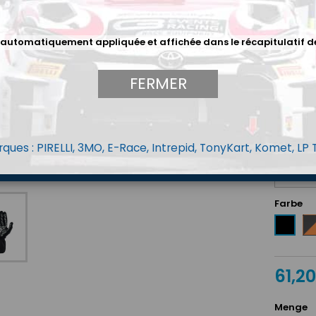
Paume lé
Forme er
 automatiquement appliquée et affichée dans le récapitulatif d
mouveme
Coutures
maximal
FERMER
Coupe dr
Disponibl
ques : PIRELLI, 3MO, E-Race, Intrepid, TonyKart, Komet, LP
Taille O
Farbe
No
Schwarz
/
Or
flu
61,2
Menge