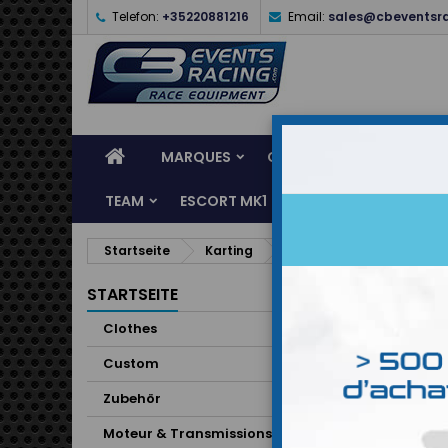
Telefon:
+35220881216
Email:
sales@cbeventsr
MARQUES
CASQUES
CLOTHES
TEAM
ESCORT MK1
KARTING
SERVI
Startseite
Karting
Equipements
Gants
STARTSEITE
Clothes
Custom
Zubehör
Moteur & Transmissions