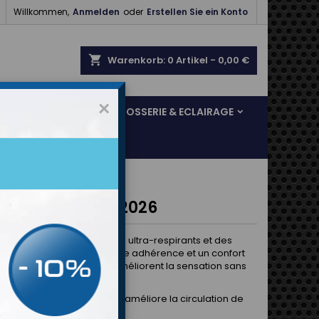

Willkommen,
Anmelden
oder
Erstellen Sie ein Konto
shopping_cart
Warenkorb:
0
Artikel - 0,00 €
×
SOL & FREINAGE
CARROSSERIE & ECLAIRAGE
s OMP KS-3 MY2026
 KS-3 combinent des tissus ultra-respirants et des
réformés pour une meilleure adhérence et un confort
Ils réduisent la fatigue et améliorent la sensation sans
ttre la durabilité.
AirFlow à texture grain de riz améliore la circulation de
chnologie AirFlow).