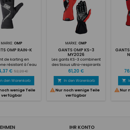
MARKE:
OMP
MARKE:
OMP
TS OMP RAIN-K
GANTS OMP KS-3
GANTS
MY2026
N
t de karting en
Les gants KS-3 combinent
ne résistant à l'eau
des tissus ultra-respirants
u vent. Paume en
et des doigts préformés
eis
Verkaufspreis
Preis
Pre
4,37 €
61,20 €
76
52,20 €
ne avec inserts en
pour une meilleure
houc antidérapant.
adhérence et un confort
In den Warenkorb
In den Warenkorb


e poignet élastique.
optimal. Ils réduisent la


noch wenige Teile
Nur noch wenige Teile
Nur 
tif blanc au dos
fatigue et améliorent la
verfügbar
verfügbar
sensation sans
compromettre la durabilité.
Le tissu AirFlow à texture
grain de riz améliore la
circulation de l'air
(technologie AirFlow).
NEHMEN
IHR KONTO
Paume légère et très