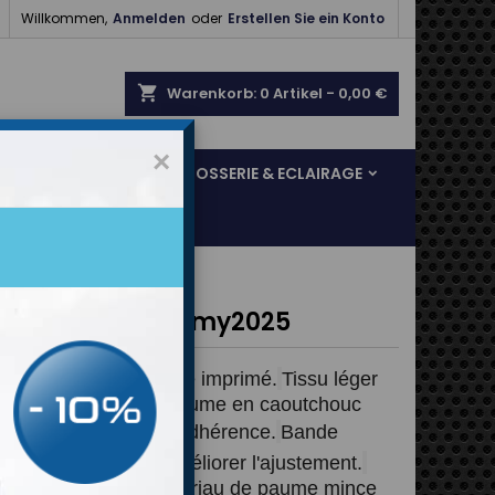

Willkommen,
Anmelden
oder
Erstellen Sie ein Konto
shopping_cart
Warenkorb:
0
Artikel - 0,00 €
×
SOL & FREINAGE
CARROSSERIE & ECLAIRAGE
s OMP KS-2 Art my2025
e kart avec graphique imprimé.
Tissu léger 
ester extensible et paume en caoutchouc 
e pour une meilleure adhérence.
Bande 
ue au poignet pour améliorer l'ajustement.
s extérieures et matériau de paume mince 