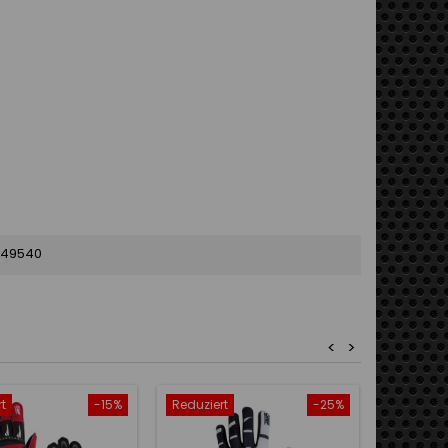
649540
<
>
t
-15%
Reduziert
-25%