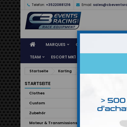
Telefon:
+35220881216
Email:
sales@cbeventsr
MARQUES
CASQUES
CLOTHES
TEAM
ESCORT MK1
KARTING
SERVI
Startseite
Karting
Equipements
Gants
STARTSEITE
Clothes
Custom
Zubehör
Moteur & Transmissions