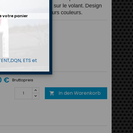
e sensation maximale sur le volant.
Design 
 disponible en plusieurs couleurs.
e votre panier
MP
au
Rot
Gelb
Gris
Orange
 TENT,DQN, ETS et
anthracite/Jaune
fluo
0 €
Bruttopreis
In den Warenkorb
