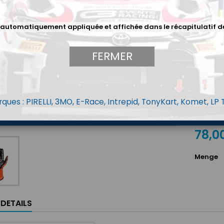
pour un
moderne
 automatiquement appliquée et affichée dans le récapitulatif d
Taille O
FERMER
Farbe
Weiß
Bl
ques : PIRELLI, 3MO, E-Race, Intrepid, TonyKart, Komet, LP
78,0
Menge
LDETAILS