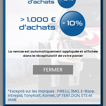
La remise est automatiquement appliquée et affichée
dans le récapitulatif de votre panier
FERMER
*Excepté sur les marques : PIRELLI, 3MO, E-Race,
Intrepid, TonyKart, Komet, LP TENT,DQN, ETS et
Sonde de Gaz d'echappement T12
IAME
AiM Mychron