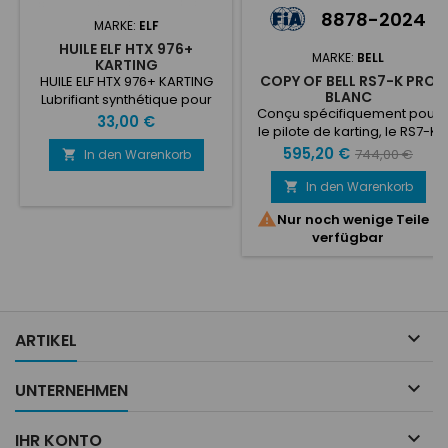
8878-2024
MARKE:
ELF
HUILE ELF HTX 976+
MARKE:
BELL
KARTING
COPY OF BELL RS7-K PRO
HUILE ELF HTX 976+ KARTING
BLANC
Lubrifiant synthétique pour
Conçu spécifiquement pour
moteur de compétition 2-
Preis
33,00 €
le pilote de karting, le RS7-K
temps. Protection optimale
est la version réservée au
Preis
Verkaufsprei
595,20 €
contre les phénomènes de
744,00 €
In den Warenkorb

karting (intérieur non
serrage et de cliquetis. 1L
ignifuge, extra durable) de la
In den Warenkorb

série RS7. Basé sur la

Nur noch wenige Teile
conception HP7 et doté d'une
verfügbar
coque composite légère, le
RS7-K utilise une conception
innovante de coque et de
bouclier qui améliore les
performances
aérodynamiques et les

ARTIKEL
capacités d'absorption...

UNTERNEHMEN

IHR KONTO