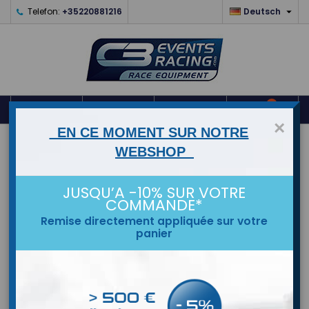

Telefon:
+35220881216
Deutsch
0



shopping_cart
×
EN CE MOMENT SUR NOTRE
STARTSEITE
WEBSHOP
MARKEN
JUSQU’A -10% SUR VOTRE
COMMANDE*
Remise directement appliquée sur votre
panier