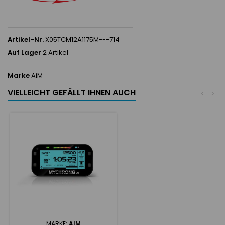
Artikel-Nr.
X05TCM12A1175M---714
Auf Lager
2 Artikel
Marke
AiM
VIELLEICHT GEFÄLLT IHNEN AUCH
<
>
MARKE:
AIM