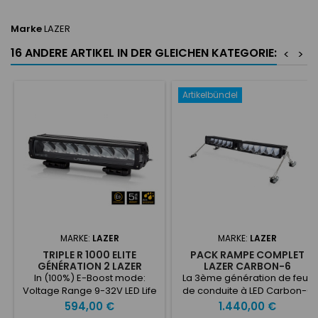
Marke
LAZER
16 ANDERE ARTIKEL IN DER GLEICHEN KATEGORIE:
<
>
Artikelbündel
MARKE:
LAZER
MARKE:
LAZER
TRIPLE R 1000 ELITE
PACK RAMPE COMPLET
GÉNÉRATION 2 LAZER
LAZER CARBON-6
In (100%) E-Boost mode:
La 3ème génération de feux
Voltage Range 9-32V LED Life
de conduite à LED Carbon-6
50,000 hours Weight 1420 gr
représente des années de
Preis
Preis
594,00 €
1.440,00 €
HIGH BEAM FUNCTION Total
développement et de tests