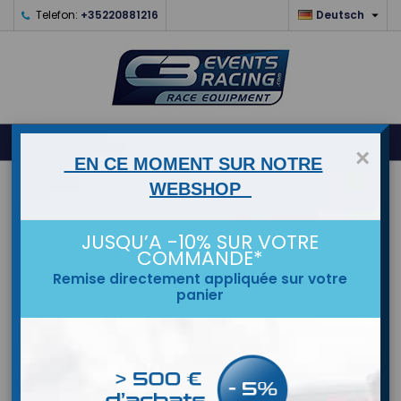

Telefon:
+35220881216
Deutsch
0



shopping_cart
×
EN CE MOMENT SUR NOTRE
STARTSEITE
WEBSHOP
MARKEN
JUSQU’A -10% SUR VOTRE
COMMANDE*
Remise directement appliquée sur votre
panier