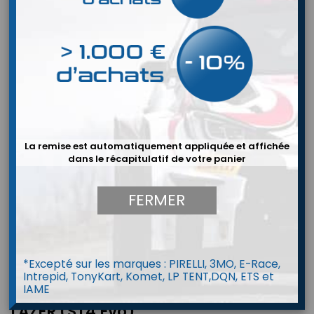
La remise est automatiquement appliquée et affichée
dans le récapitulatif de votre panier
FERMER
*Excepté sur les marques : PIRELLI, 3MO, E-Race,
Intrepid, TonyKart, Komet, LP TENT,DQN, ETS et
IAME
VW T6.1 (2019+) - Grille pour lampes
LAZER (ST4 Evo)