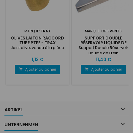
MARQUE:
TRAX
MARQUE:
CB EVENTS
OLIVES LAITON RACCORD
SUPPORT DOUBLE
TUBE PTFE - TRAX
RÉSERVOIR LIQUIDE DE
FREIN
Joint olive, vendu à la pièce
Support Double Réservoir
Liquide de Frein
Prix
Prix
1,13 €
11,40 €
Ajouter au panier
Ajouter au panier



ARTIKEL

UNTERNEHMEN