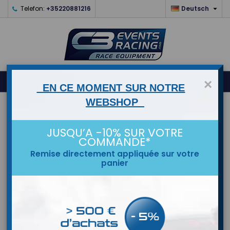

Telefon:
+35220881216
Deutsch
0



shopping_cart
×
EN CE MOMENT SUR NOTRE
WEBSHOP
STARTSEITE
JUSQU’A -10% SUR VOTRE
MARKEN
COMMANDE*
Remise directement appliquée sur votre
panier