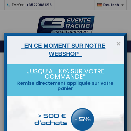

Telefon:
+35220881216
Deutsch
×
0
EN CE MOMENT SUR NOTRE



shopping_cart
WEBSHOP
STARTSEITE
JUSQU’A -10% SUR VOTRE
COMMANDE*
MARKEN
Remise directement appliquée sur votre
panier