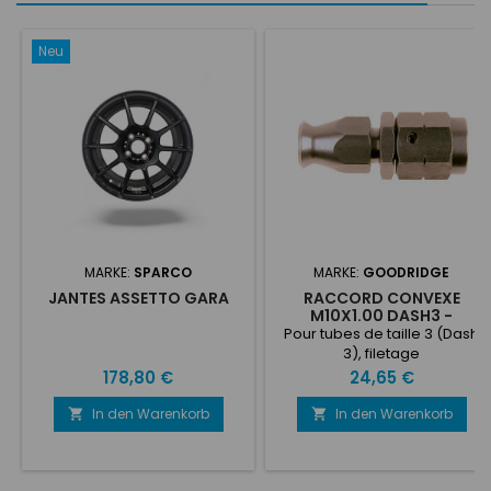
Neu
MARKE:
SPARCO
MARKE:
GOODRIDGE
JANTES ASSETTO GARA
RACCORD CONVEXE
M10X1.00 DASH3 -
GOODRIDGE 452
Pour tubes de taille 3 (Dash
3), filetage
M10x1.00Raccord convexe
Preis
Preis
178,80 €
24,65 €
In den Warenkorb
In den Warenkorb

