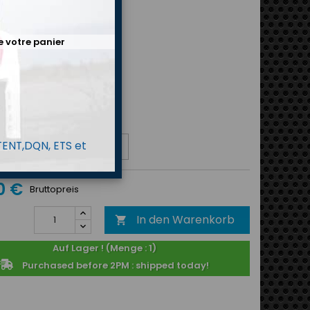
e votre panier
anomètre
e
 TENT,DQN, ETS et
0 €
Bruttopreis
In den Warenkorb

Auf Lager ! (Menge : 1)
Purchased before 2PM : shipped today!