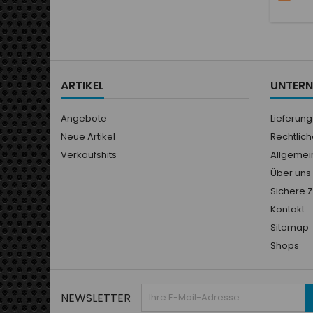
indic
aigu
inform
LCD
Single
entré
ARTIKEL
UNTER
fonct
signal 
Angebote
Lieferung
Neue Artikel
Rechtlic
Verkaufshits
Allgemei
Über uns
Sichere 
Kontakt
Sitemap
Shops
NEWSLETTER