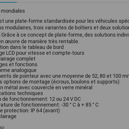
 mondiales 
 une plate-forme standardisée pour les véhicules spéc
ns modulaires, trois variantes de boîtiers et deux solutio
.
Grâce à ce concept de plate-forme, des solutions indiv
n œuvre de manière très rentable.
ation dans le tableau de bord
ge LCD pour vitesse et compte-tours
lairage complet
es et fonctions
orme analogique
ents de pointeur avec une moyenne de 52, 80 et 100 m
s options de montage (écrous, boulons et supports)
n métal avec couvercle en verre minéral
cations techniques
 de fonctionnement: 12 ou 24 V DC
ture de fonctionnement: -30 ° C à + 85 ° C
e protection: IP 64 (avant)
lairage
DO