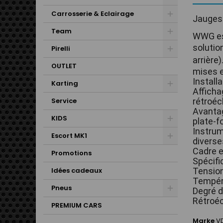
Carrosserie & Eclairage
Jauges
Team
WWG est
solutio
Pirelli
arrière)
OUTLET
mises e
Install
Karting
Afficha
Service
rétroéc
Avantag
KIDS
plate-f
Instrum
Escort MK1
diverse
Cadre e
Promotions
Spécifi
Idées cadeaux
Tension
Tempéra
Pneus
Degré d
Rétroéc
PREMIUM CARS
Marke
V