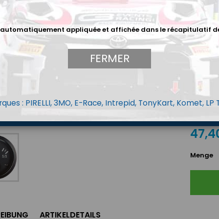
Farbe
Schwarz
 automatiquement appliquée et affichée dans le récapitulatif d
Type M
FERMER
Variant
ques : PIRELLI, 3MO, E-Race, Intrepid, TonyKart, Komet, LP
47,4
Menge
EIBUNG
ARTIKELDETAILS