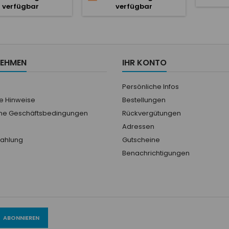
verfügbar
verfügbar
ation analogique à
ille doublée d'une
ation numérique sur
.Les indicateurs
Viu ont une double
e, cela permet de
NEHMEN
IHR KONTO
ionner soit avec un
analogique soit avec
un Bus...
Persönliche Infos
he Hinweise
Bestellungen
ne Geschäftsbedingungen
Rückvergütungen
Adressen
Zahlung
Gutscheine
Benachrichtigungen