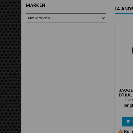
MARKEN
14 ANDE
JAUGE
D'HUIL
Ce 
Sing
press
ba
ins

Singl

Nur 
utilis