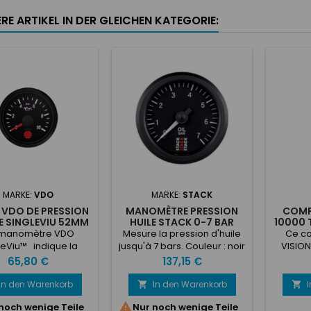
RE ARTIKEL IN DER GLEICHEN KATEGORIE:
MARKE:
VDO
MARKE:
STACK
 VDO DE PRESSION
MANOMÈTRE PRESSION
COMP
E SINGLEVIU 52MM
HUILE STACK 0-7 BAR
10000
0-10BARS
12V 
manomètre VDO
Mesure la pression d'huile
Ce c
leViu™ indique la
jusqu'à 7 bars. Couleur : noir
VISION
ion d'huile (0 à 10
co
Preis
Preis
65,80 €
137,15 €
rs).La nouvelle
program
trumentation VDO
8 cylin
In den Warenkorb
In den Warenkorb


eViu™ permet une
000 tou

noch wenige Teile
Nur noch wenige Teile
ation aisée avec une
: 80 mm