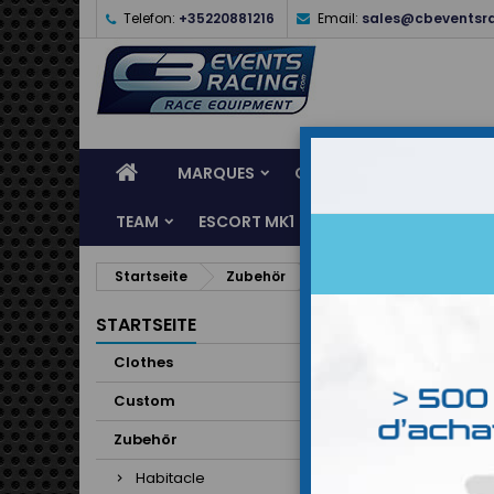
Telefon:
+35220881216
Email:
sales@cbeventsr
MARQUES
CASQUES
CLOTHES
TEAM
ESCORT MK1
KARTING
SERVI
Startseite
Zubehör
Instruments
Mano
STARTSEITE
Clothes
Custom
Zubehör
Habitacle