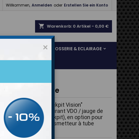

Willkommen,
Anmelden
oder
Erstellen Sie ein Konto
shopping_cart
Warenkorb:
0
Artikel - 0,00 €
×
SOL & FREINAGE
CARROSSERIE & ECLAIRAGE
e VDO à essence
de carburant VDO Cockpit Vision"
eur de niveau de carburant VDO / jauge de 
nt (vision dans le cockpit), en option pour 
tteur à levier ou transmetteur à tube 
ur, Ø 52 mm