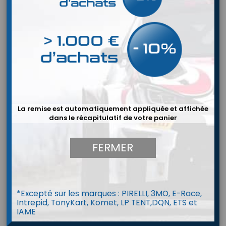
La remise est automatiquement appliquée et affichée
dans le récapitulatif de votre panier
FERMER
*Excepté sur les marques : PIRELLI, 3MO, E-Race,
Intrepid, TonyKart, Komet, LP TENT,DQN, ETS et
Jauge VDO de RPM
IAME