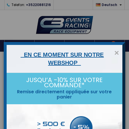

Telefon:
+35220881216
Deutsch
0



shopping_cart
×
EN CE MOMENT SUR NOTRE
STARTSEITE
WEBSHOP
MARKEN
JUSQU’A -10% SUR VOTRE
COMMANDE*
Remise directement appliquée sur votre
panier