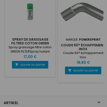
SPRAY DE GRAISSAGE
MARQUE:
POWERSPRINT
FILTRES COTON GREEN
COUDE 60° ÉCHAPPEMENT
FILTER SPRAY
Spray graissage filtre coton
INOX
GREEN FILTERSpray huilant
Coude 60° échappement
pour filtres coton. Ce spray
Prix
17,00 €
Inox
permet de graisser les filtre
Prix
19,80 €
GREEN FILTER apres le lavage
Ajouter au panier

pour lui rendre ses propriétés
Ajouter au panier

comme à neuf. ...

ARTIKEL