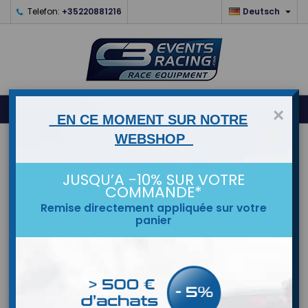

Telefon:
+35220881216
Deutsch
0



shopping_cart
×
EN CE MOMENT SUR NOTRE
WEBSHOP
STARTSEITE
JUSQU’A -10% SUR VOTRE
MARKEN
COMMANDE*
Remise directement appliquée sur votre
panier