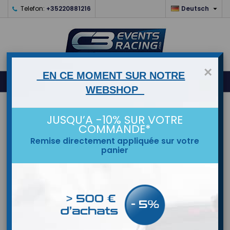

Telefon:
+35220881216
Deutsch
×
EN CE MOMENT SUR NOTRE
0



shopping_cart
WEBSHOP
STARTSEITE
JUSQU’A -10% SUR VOTRE
COMMANDE*
MARKEN
Remise directement appliquée sur votre
panier
Filtre a Air Green Boite a Air Saxo
Cup