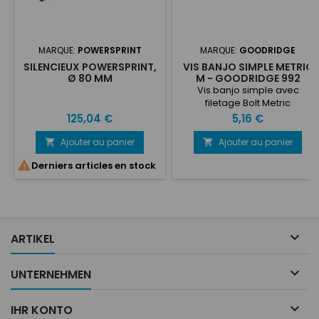
MARQUE:
POWERSPRINT
MARQUE:
GOODRIDGE
SILENCIEUX POWERSPRINT,
VIS BANJO SIMPLE METRIC
Ø 80 MM
M - GOODRIDGE 992
Vis banjo simple avec
filetage Bolt Metric
M.Goodridge série 992
Prix
Prix
125,04 €
5,16 €
Longueur 20mm ou (long)
25mm depuis la tête
Ajouter au panier
Ajouter au panier



Derniers articles en stock

ARTIKEL

UNTERNEHMEN

IHR KONTO