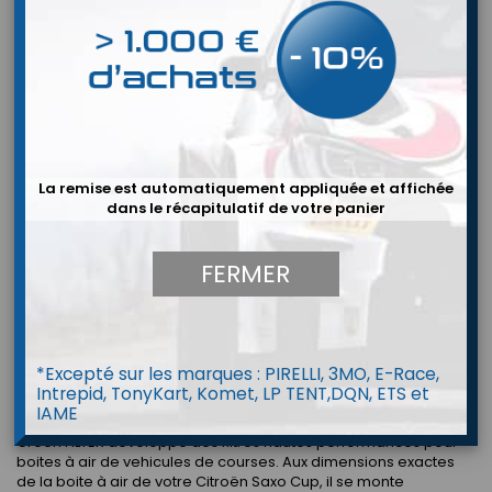
Filtre a Air Green Boite a Air Saxo Cup
64,00 €
Bruttopreis
Menge
In den Warenkorb

La remise est automatiquement appliquée et affichée
dans le récapitulatif de votre panier
Auf Lager ! (Menge : 1)
Purchased before 2PM : shipped today!
FERMER
BESCHREIBUNG
ARTIKELDETAILS
Type filtre : Filtre COMPETITION remplacement origine GREEN
*Excepté sur les marques : PIRELLI, 3MO, E-Race,
FILTER
Intrepid, TonyKart, Komet, LP TENT,DQN, ETS et
Affectation : Citroën Saxo Cup
IAME
Green FILTER développe des filtres hautes performances pour
boites à air de vehicules de courses. Aux dimensions exactes
de la boite à air de votre Citroën Saxo Cup, il se monte