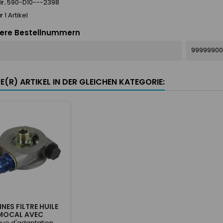
r.
590-D10---2398
r
1 Artikel
ere Bestellnummern
99999900
E(R) ARTIKEL IN DER GLEICHEN KATEGORIE:
NES FILTRE HUILE
MOCAL AVEC
THERMOSTAT
que d'adaptation