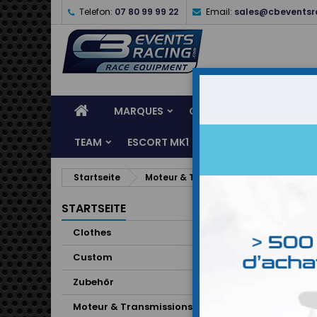
Telefon:
07 80 99 99 22
Email:
sales@cbeventsr
MARQUES
CASQUES
CLOTHES
TEAM
ESCORT MK1
KARTING
SERVI
Startseite
Moteur & Transmissions
CIRCUIT
STARTSEITE
Clothes
Custom
Zubehör
Moteur & Transmissions