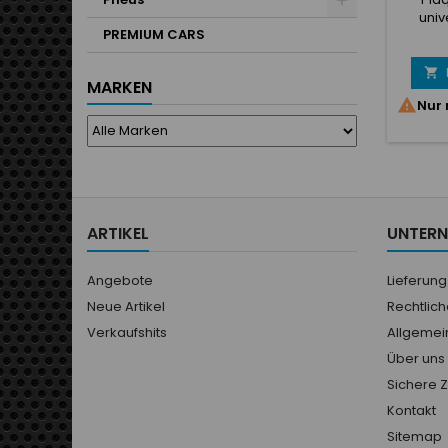
univ
PREMIUM CARS
thermos
d'ad
avec vi

MARKEN
d

Nur 
caoutc
au cho
anodi
ARTIKEL
UNTER
Angebote
Lieferung
Neue Artikel
Rechtlic
Verkaufshits
Allgemei
Über uns
Sichere 
Kontakt
Sitemap