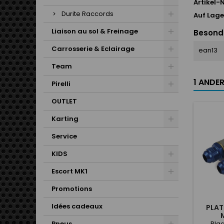
Artikel-N
Durite Raccords
Auf Lage
Liaison au sol & Freinage
Besond
Carrosserie & Eclairage
ean13
Team
1 ANDER
Pirelli
OUTLET
Karting
Service
KIDS
Escort MK1
Promotions
Idées cadeaux
PLATI
Pneus
Pla