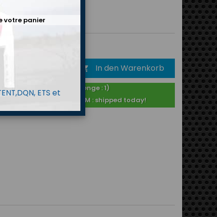
e votre panier
8 €
Bruttopreis
In den Warenkorb

Auf Lager ! (Menge : 1)
 TENT,DQN, ETS et
Purchased before 2PM : shipped today!