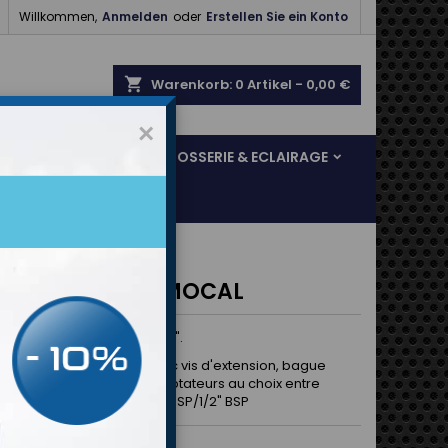

Willkommen,
Anmelden
oder
Erstellen Sie ein Konto
shopping_cart
Warenkorb:
0
Artikel - 0,00 €
×
SOL & FREINAGE
CARROSSERIE & ECLAIRAGE
nes filtre huile MOCAL
adaptation universelle 3/4".
'adaptation complète avec vis d'extension, bague
éité en caoutchouc, 2 adaptateurs au choix entre
m anodisé D10/D10 OU 1/2" BSP/1/2" BSP