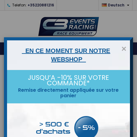

Telefon:
+35220881216
Deutsch
0
×



shopping_cart
EN CE MOMENT SUR NOTRE
WEBSHOP
STARTSEITE
JUSQU’A -10% SUR VOTRE
MARKEN
COMMANDE*
Remise directement appliquée sur votre
panier