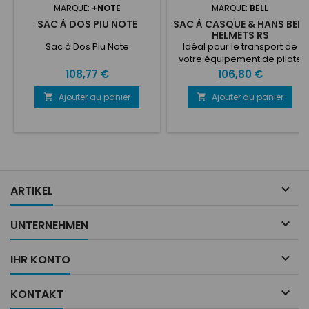
MARQUE:
+NOTE
MARQUE:
BELL
SAC À DOS PIU NOTE
SAC À CASQUE & HANS BELL
HELMETS RS
Sac à Dos Piu Note
Idéal pour le transport de
votre équipement de pilote
Avec bandoulière, 2
Prix
Prix
108,77 €
106,80 €
poignées et poche avant
Dimensions : 38 x 35 x 32 cm
Ajouter au panier
Ajouter au panier



ARTIKEL

UNTERNEHMEN

IHR KONTO

KONTAKT